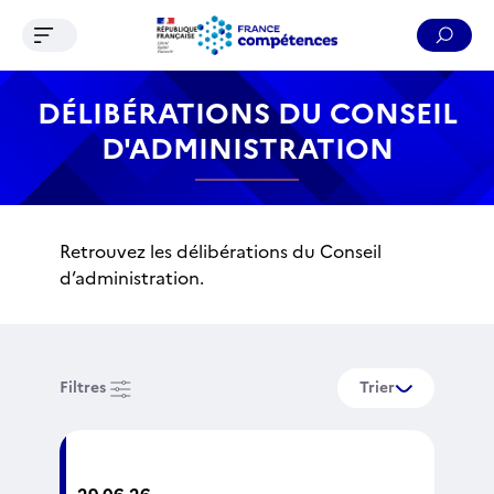
Ouvrir le menu de navigation
Reche
Contenu
Recherche
Menu
Pied de page
DÉLIBÉRATIONS DU CONSEIL
D'ADMINISTRATION
Retrouvez les délibérations du Conseil
d’administration.
Filtres
Trier