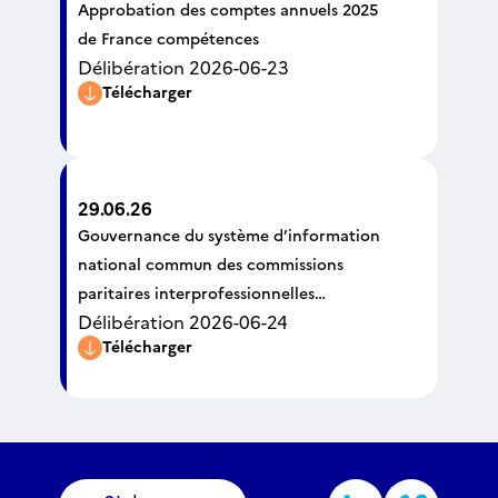
Approbation des comptes annuels 2025
de France compétences
Délibération 2026-06-23
Télécharger
29.06.26
Gouvernance du système d’information
national commun des commissions
paritaires interprofessionnelles
Délibération 2026-06-24
régionales dénommées associations «
Télécharger
Transitions Pro »