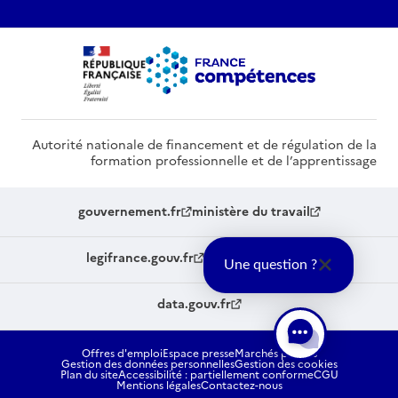
Autorité nationale de financement et de régulation de la
formation professionnelle et de l’apprentissage
gouvernement.fr
ministère du travail
legifrance.gouv.fr
service-public.fr
Une question ?
data.gouv.fr
Offres d'emploi
Espace presse
Marchés publics
Gestion des données personnelles
Gestion des cookies
Plan du site
Accessibilité : partiellement conforme
CGU
Mentions légales
Contactez-nous