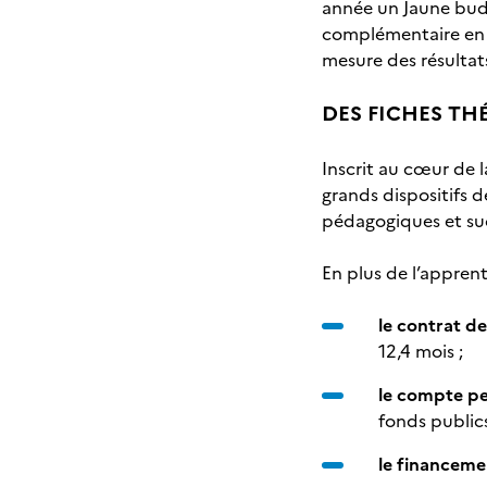
année un Jaune budg
complémentaire en p
mesure des résultat
DES FICHES TH
Inscrit au cœur de 
grands dispositifs d
pédagogiques et su
En plus de l’apprent
le contrat de
12,4 mois ;
le compte pe
fonds publics
le financeme