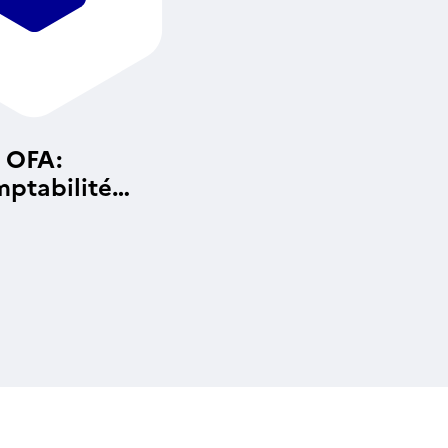
OFA:
ptabilité
alytique