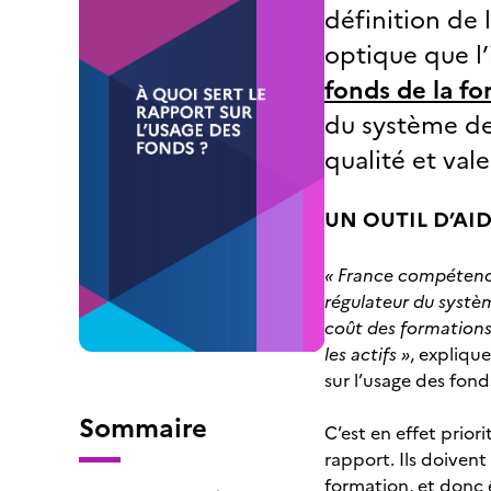
définition de 
optique que l
fonds de la fo
du système de 
qualité et val
UN OUTIL D’AI
« France compétences
régulateur du systèm
coût des formations, 
les actifs »
, expliqu
sur l’usage des fond
Sommaire
C’est en effet prior
rapport. Ils doiven
formation, et donc ê