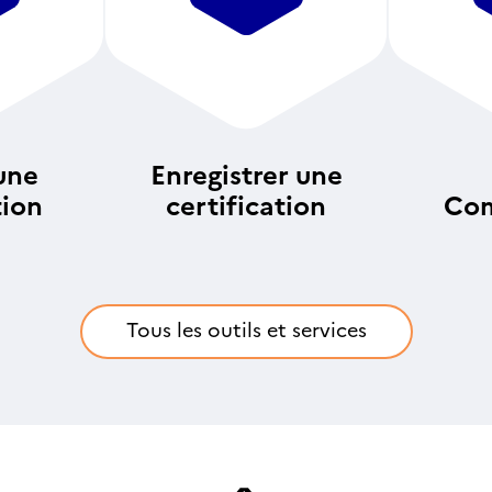
une
Enregistrer une
tion
certification
Com
an
Tous les outils et services