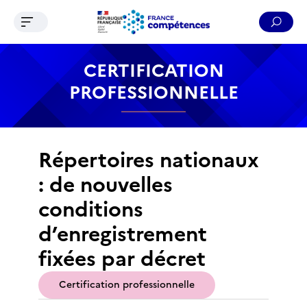
Ouvrir le menu de navigation
Reche
Contenu
Recherche
Menu
Pied de page
CERTIFICATION
PROFESSIONNELLE
Répertoires nationaux
: de nouvelles
conditions
d’enregistrement
fixées par décret
Certification professionnelle