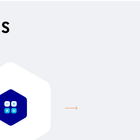
ne phase supplémentaire de
s candidats, le cabinet
tifié de façon provisoire.
ES
tive interviendra le
 a été lancé pour deux
 et la Guyane) et les
risation. Le conseil
de France compétences
s le 19 décembre prochain.