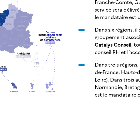
Franche-Comté, Gu
service sera déliv
le mandataire est 
Dans six régions, il
groupement associ
Catalys Conseil
, t
conseil RH et l’a
Dans trois régions, 
de-France, Hauts-d
Loire). Dans trois a
Normandie, Bretagn
est le mandataire
La région Martiniq
Aksis
, constitué e
cabinet spécialis
la formation.