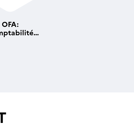
OFA:
ptabilité
alytique
T