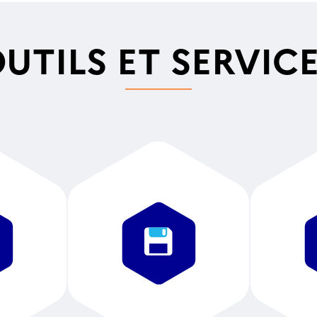
En Corse, après u
négociation avec le
Anthéa RH
a été no
UTILS ET SERVIC
L’attribution défini
25 novembre.
Un nouveau marché
régions (La Réunion
prestations de sécu
d’administration 
attribuera ces lot