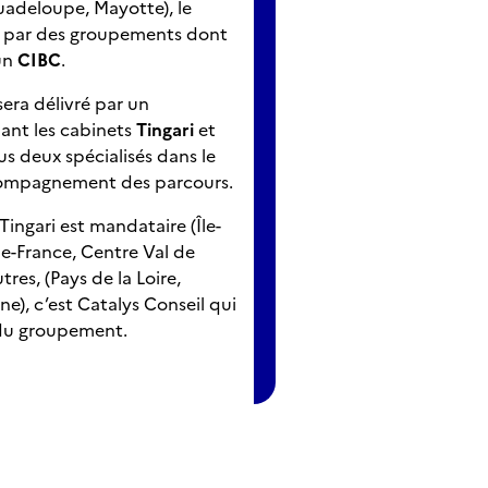
adeloupe, Mayotte), le
ré par des groupements dont
un
CIBC
.
 sera délivré par un
ant les cabinets
Tingari
et
ous deux spécialisés dans le
ccompagnement des parcours.
Tingari est mandataire (Île-
e-France, Centre Val de
utres, (Pays de la Loire,
e), c’est Catalys Conseil qui
 du groupement.
ue a été confiée au cabinet
n groupement avec un
é dans l’accompagnement et