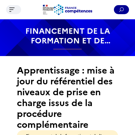
Ouvrir le menu de navigation
Reche
Contenu
Recherche
Menu
Pied de page
FINANCEMENT DE LA
FORMATION ET DE
L’APPRENTISSAGE
Apprentissage : mise à
jour du référentiel des
niveaux de prise en
charge issus de la
procédure
complémentaire