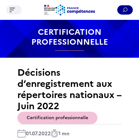
Ouvrir le menu de navigation
Reche
Contenu
Recherche
Menu
Pied de page
CERTIFICATION
PROFESSIONNELLE
Décisions
d’enregistrement aux
répertoires nationaux –
Juin 2022
Certification professionnelle
01.07.2022
1 mn