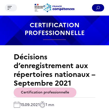
Ouvrir le menu de navigation
Reche
Contenu
Recherche
Menu
Pied de page
CERTIFICATION
PROFESSIONNELLE
Décisions
d’enregistrement aux
répertoires nationaux –
Septembre 2021
Certification professionnelle
15.09.2021
1 mn