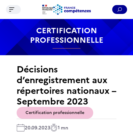
Ouvrir le menu de navigation
Reche
Contenu
Recherche
Menu
Pied de page
CERTIFICATION
PROFESSIONNELLE
Décisions
d’enregistrement aux
répertoires nationaux –
Septembre 2023
Certification professionnelle
20.09.2023
1 mn