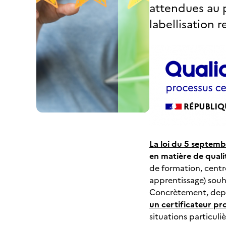
attendues au p
labellisation 
La loi du 5 septem
en matière de quali
de formation, centr
apprentissage) souh
Concrètement, depu
un certificateur pr
situations particul