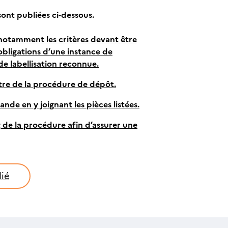
ont publiées ci-dessous.
otamment les critères devant être
 obligations d’une instance de
 de labellisation reconnue.
itre de la procédure de dépôt.
nde en y joignant les pièces listées.
de la procédure afin d’assurer une
ié