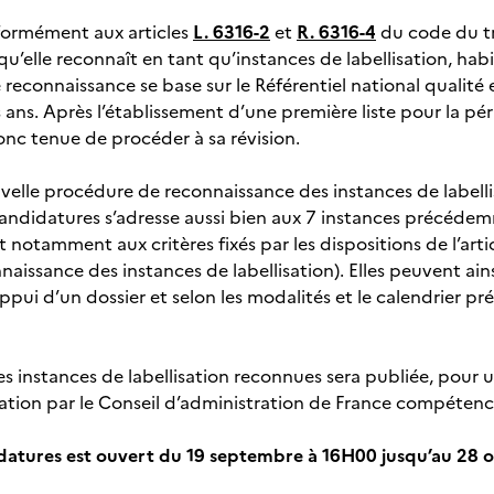
formément aux articles
L. 6316-2
et
R. 6316-4
du code du tr
s qu’elle reconnaît en tant qu’instances de labellisation, hab
econnaissance se base sur le Référentiel national qualité e
is ans. Après l’établissement d’une première liste pour la 
c tenue de procéder à sa révision.
uvelle procédure de reconnaissance des instances de labelli
andidatures s’adresse aussi bien aux 7 instances précéde
notamment aux critères fixés par les dispositions de l’arti
aissance des instances de labellisation). Elles peuvent ai
ppui d’un dossier et selon les modalités et le calendrier p
des instances de labellisation reconnues sera publiée, pour 
dation par le Conseil d’administration de France compétenc
datures est ouvert du 19 septembre à 16H00 jusqu’au 28 