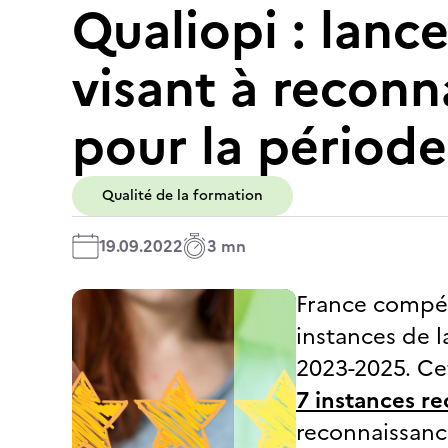
Qualiopi : lanc
visant à reconna
pour la périod
Qualité de la formation
19.09.2022
3 mn
France compét
instances de l
2023-2025. Ce
7 instances r
reconnaissance