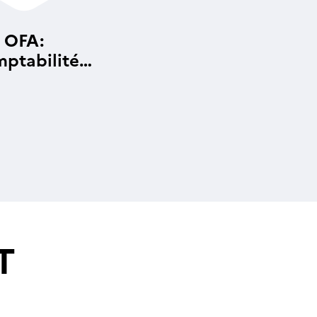
OFA:
ptabilité
alytique
T