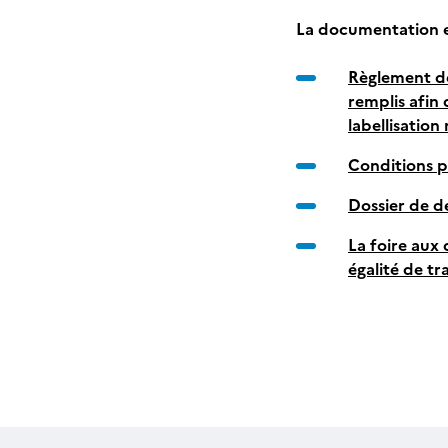
La documentation et
Règlement de
remplis afin 
labellisation
Conditions pa
Dossier de 
La foire aux
égalité de tr