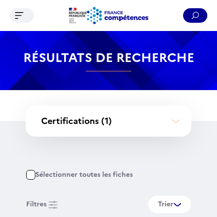
Ouvrir le menu de navigation
Reche
Contenu
Recherche
Menu
Pied de page
RÉSULTATS DE RECHERCHE
Certifications
(1)
Sélectionner toutes les fiches
Filtres
Trier