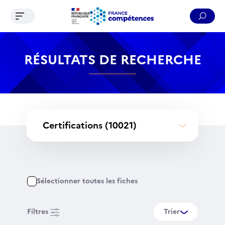
Ouvrir le menu de navigation
Reche
Contenu
Recherche
Menu
Pied de page
RÉSULTATS DE RECHERCHE
Certifications
(10021)
Sélectionner toutes les fiches
Filtres
Trier