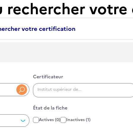
u rechercher votre 
ercher votre certification
Certificateur
Certificateur
RNCP3400, RS5000, 34000
État de la fiche
État de la fiche
Actives
(0)
Inactives
(1)