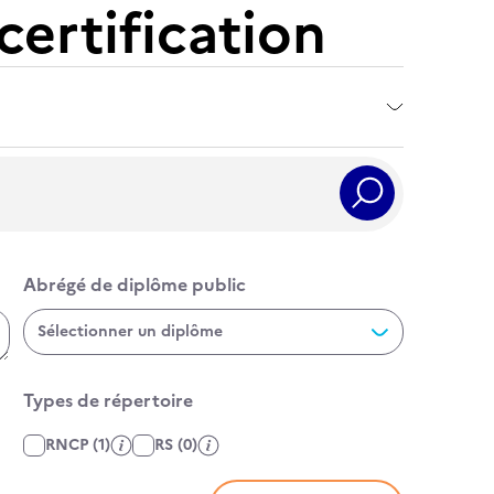
certification
Rechercher
Abrégé de diplôme public
Abrégé de diplôme public
Sélectionner un diplôme
Types de répertoire
Affiner par type de fiche
RNCP
(1)
RS
(0)