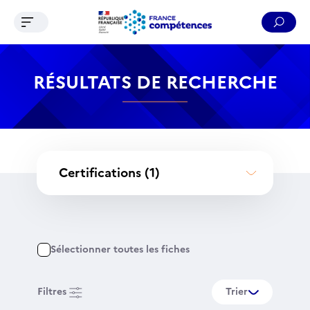
Ouvrir le menu de navigation
Reche
Contenu
Recherche
Menu
Pied de page
RÉSULTATS DE RECHERCHE
Certifications
(1)
Sélectionner toutes les fiches
Filtres
Trier