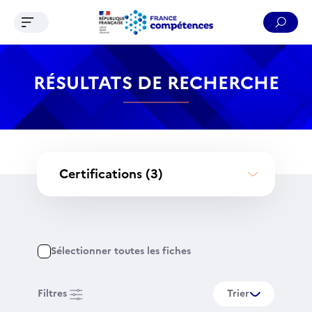
Ouvrir le menu de navigation
Reche
Contenu
Recherche
Menu
Pied de page
RÉSULTATS DE RECHERCHE
Certifications
(3)
Sélectionner toutes les fiches
Filtres
Trier