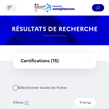
Ouvrir le menu de navigation
Reche
Contenu
Recherche
Menu
Pied de page
RÉSULTATS DE RECHERCHE
Certifications
(15)
Sélectionner toutes les fiches
Filtres
Trier