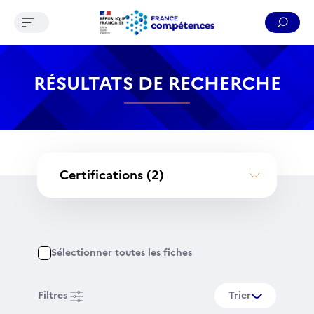
Ouvrir le menu de navigation
Reche
Contenu
Recherche
Menu
Pied de page
RÉSULTATS DE RECHERCHE
Certifications
(2)
Sélectionner toutes les fiches
Filtres
Trier