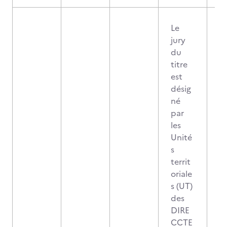
Le
jury
du
titre
est
désig
né
par
les
Unité
s
territ
oriale
s (UT)
des
DIRE
CCTE