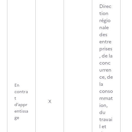
Direc
tion
régio
nale
des
entre
prises
, de la
conc
urren
ce, de
la
En
conso
contra
mmat
t
X
d’appr
ion,
entissa
du
ge
travai
l et