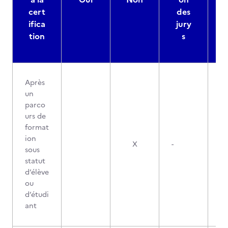
cert
des
ifica
jury
d
tion
s
Après
un
parco
urs de
format
ion
X
-
sous
statut
d’élève
ou
d’étudi
ant