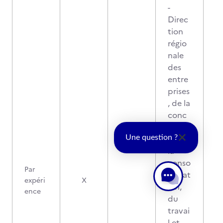
-
Direc
tion
régio
nale
des
entre
prises
, de la
conc
urren
ce, de
Une question ?
la
conso
Par
mmat
expéri
X
ion,
ence
du
travai
l et