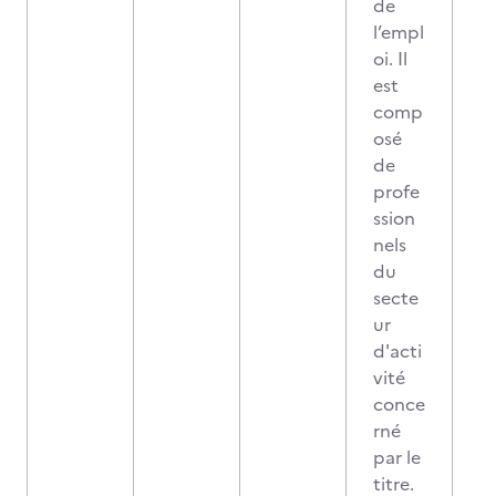
de
l’empl
oi. Il
est
comp
osé
de
profe
ssion
nels
du
secte
ur
d'acti
vité
conce
rné
par le
titre.