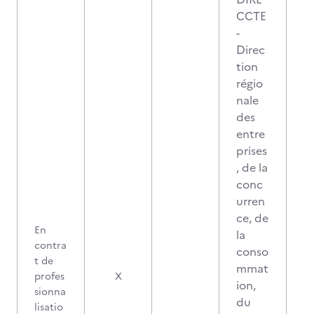
CCTE
-
Direc
tion
régio
nale
des
entre
prises
, de la
conc
urren
ce, de
En
la
contra
conso
t de
mmat
profes
X
ion,
sionna
du
lisatio