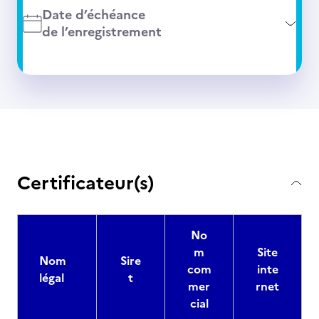
Date d’échéance
de l’enregistrement
Certificateur(s)
No
m
Site
Nom
Sire
com
inte
légal
t
mer
rnet
cial