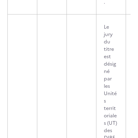
.
Le
jury
du
titre
est
désig
né
par
les
Unité
s
territ
oriale
s (UT)
des
DIRE