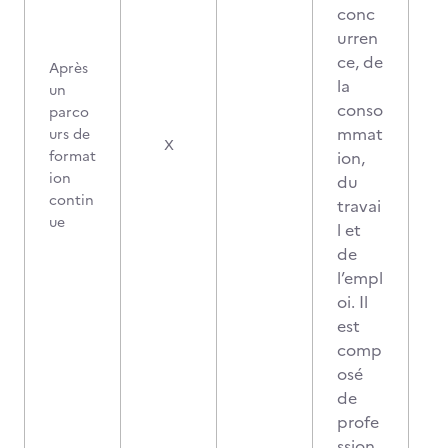
conc
urren
ce, de
Après
la
un
conso
parco
mmat
urs de
X
format
ion,
ion
du
contin
travai
ue
l et
de
l’empl
oi. Il
est
comp
osé
de
profe
ssion