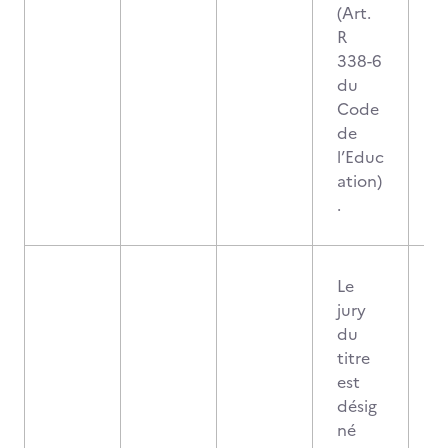
(Art.
R
338-6
du
Code
de
l’Educ
ation)
.
Le
jury
du
titre
est
désig
né