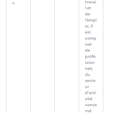
travai
n
l et
de
l’empl
oi. Il
est
comp
osé
de
profe
ssion
nels
du
secte
ur
d'acti
vité
conce
rné