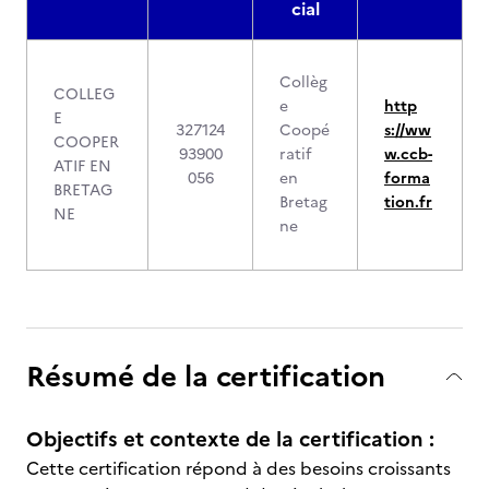
cial
Collèg
COLLEG
e
http
E
327124
Coopé
s://ww
COOPER
93900
ratif
w.ccb-
ATIF EN
056
en
forma
BRETAG
Bretag
tion.fr
NE
ne
Résumé de la certification
Objectifs et contexte de la certification :
Cette certification répond à des besoins croissants