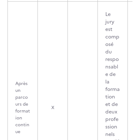
Le
jury
est
comp
osé
du
respo
nsabl
e de
la
Après
forma
un
tion
parco
et de
urs de
X
format
deux
ion
profe
contin
ssion
ue
nels