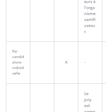
eurs à
l'orga
nisme
certifi
cateu
r.
Par
candid
ature
X
-
individ
uelle
Le
jury
est
comp