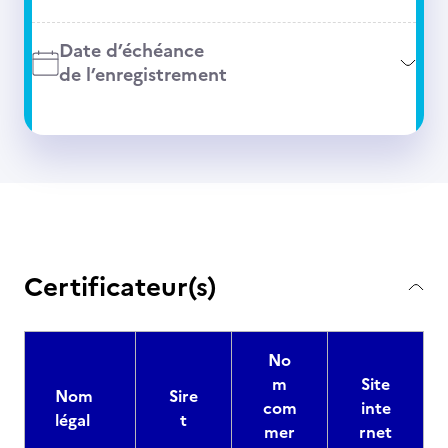
Date d’échéance
de l’enregistrement
Certificateur(s)
No
m
Site
Nom
Sire
com
inte
légal
t
mer
rnet