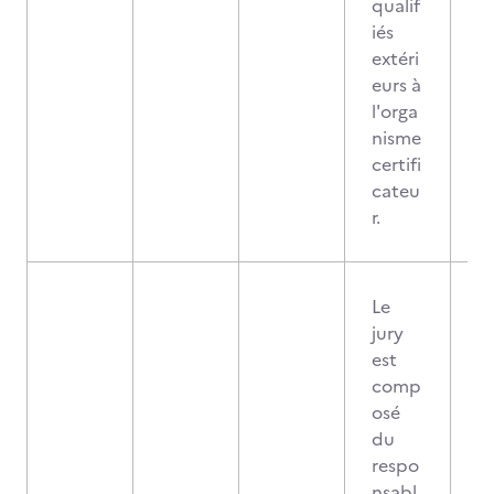
qualif
iés
extéri
eurs à
l'orga
nisme
certifi
cateu
r.
Le
jury
est
comp
osé
du
respo
nsabl