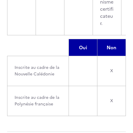
nisme
certifi
cateu
r.
Oui
Non
Inscrite au cadre de la
X
Nouvelle Calédonie
Inscrite au cadre de la
X
Polynésie française