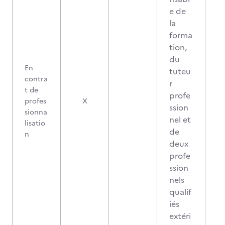
e de
la
forma
tion,
du
En
tuteu
contra
r
t de
profe
profes
X
ssion
sionna
nel et
lisatio
de
n
deux
profe
ssion
nels
qualif
iés
extéri