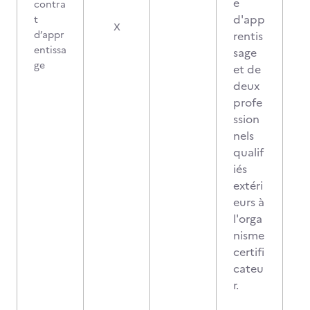
e
contra
d'app
t
X
d’appr
rentis
entissa
sage
ge
et de
deux
profe
ssion
nels
qualif
iés
extéri
eurs à
l'orga
nisme
certifi
cateu
r.