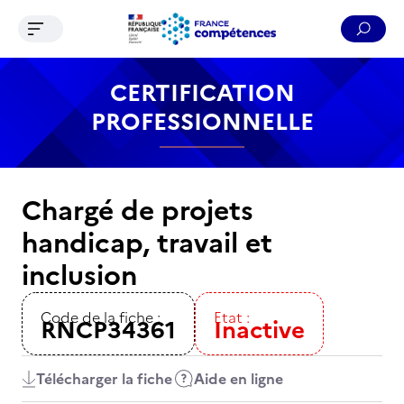
Ouvrir le menu de navigation
Reche
Contenu
Recherche
Menu
Pied de page
CERTIFICATION
PROFESSIONNELLE
Chargé de projets
handicap, travail et
inclusion
Code de la fiche :
Etat :
RNCP34361
Inactive
Télécharger la fiche
Aide en ligne