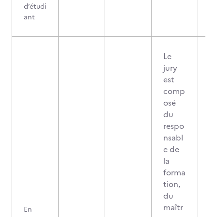
d’étudi
ant
Le
jury
est
comp
osé
du
respo
nsabl
e de
la
forma
tion,
du
maîtr
En