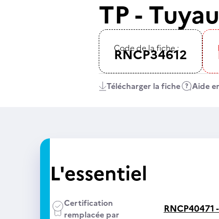
TP - Tuyau
Code de la fiche :
RNCP34612
Télécharger la fiche
Aide en
L'essentiel
Certification
RNCP40471 
remplacée par