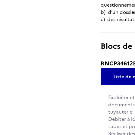
questionnement
b) d’un dossie
c) des résulta
Blocs de
RNCP34612BC
Liste de
Exploiter e
documents 
tuyauterie
Débiter à l
tubes et pro
Réaliser de