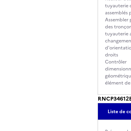
tuyauterie 
assemblés p
Assembler 
des tronço
tuyauterie 
changemen
d'orientati
droits
Contrôler
dimensionn
géométriq
élément de
RNCP34612BC
Liste de 