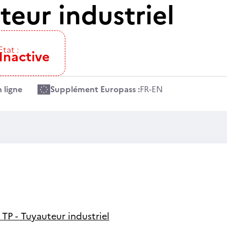
teur industriel
Etat :
Inactive
 ligne
Supplément Europass :
FR
-
EN
-
TP - Tuyauteur industriel