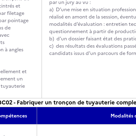
par un jury au vu :
cintrés et
a) D’une mise en situation profession
ar filetage
réalisé en amont de la session, éven
par pointage
modalités d’évaluation : entretien te
ns de
questionnement à partir de producti
avec
b) d’un dossier faisant état des prat
ts
c) des résultats des évaluations pass
on à angles
candidats issus d’un parcours de for
ellement et
uement un
 tuyauterie
02 - Fabriquer un tronçon de tuyauterie compl
compétences
Modalités 