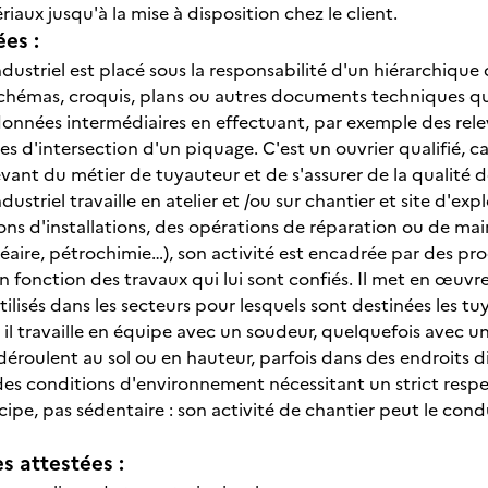
iaux jusqu'à la mise à disposition chez le client.
ées :
dustriel est placé sous la responsabilité d'un hiérarchique q
hémas, croquis, plans ou autres documents techniques qu'
onnées intermédiaires en effectuant, par exemple des relev
es d'intersection d'un piquage. C'est un ouvrier qualifié, 
vant du métier de tuyauteur et de s'assurer de la qualité de
ustriel travaille en atelier et /ou sur chantier et site d'expl
ons d'installations, des opérations de réparation ou de mai
cléaire, pétrochimie…), son activité est encadrée par des p
en fonction des travaux qui lui sont confiés. Il met en œuv
isés dans les secteurs pour lesquels sont destinées les tuya
il travaille en équipe avec un soudeur, quelquefois avec u
déroulent au sol ou en hauteur, parfois dans des endroits diffi
es conditions d'environnement nécessitant un strict respe
incipe, pas sédentaire : son activité de chantier peut le con
 attestées :