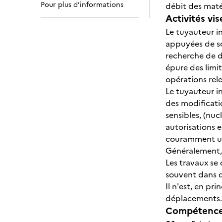
Pour plus d’informations
débit des matér
Activités vis
Le tuyauteur in
appuyées de sc
recherche de d
épure des limit
opérations rele
Le tuyauteur ind
des modificati
sensibles, (nu
autorisations 
couramment util
Généralement, 
Les travaux se 
souvent dans d
Il n'est, en pr
déplacements.
Compétences