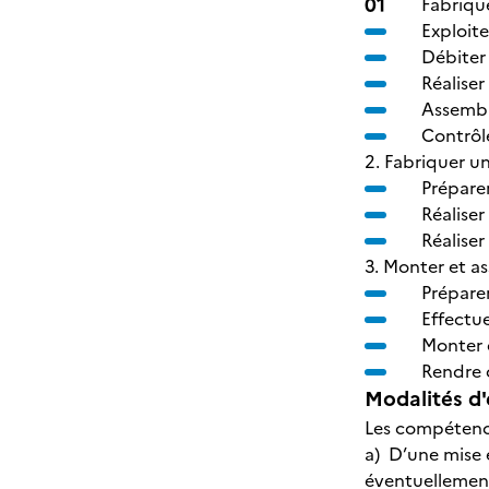
Fabrique
Exploit
Débiter 
Réaliser
Assembl
Contrôl
2. Fabriquer u
Prépare
Réalise
Réalise
3. Monter et as
Préparer
Effectue
Monter 
Rendre 
Modalités d'
Les compétence
a) D’une mise e
éventuellement