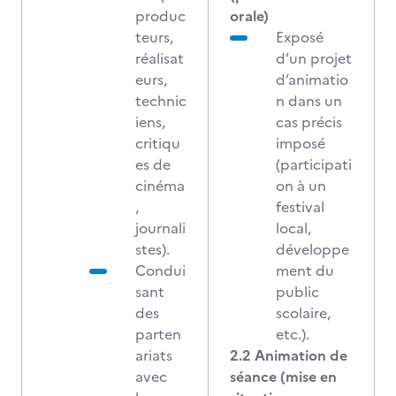
produc
orale)
teurs,
Exposé
réalisat
d’un projet
eurs,
d’animatio
technic
n dans un
iens,
cas précis
critiqu
imposé
es de
(participati
cinéma
on à un
,
festival
journali
local,
stes).
développe
Condui
ment du
sant
public
des
scolaire,
parten
etc.).
ariats
2.2 Animation de
avec
séance (mise en