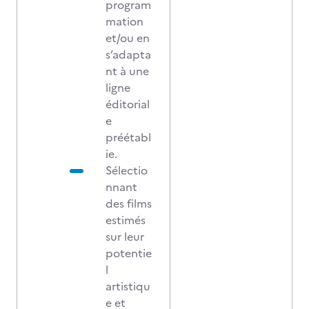
program
mation
et/ou en
s’adapta
nt à une
ligne
éditorial
e
préétabl
ie.
Sélectio
nnant
des films
estimés
sur leur
potentie
l
artistiqu
e et