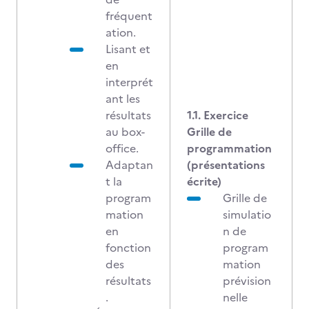
fréquent
ation.
Lisant et
en
interprét
ant les
résultats
1.1. Exercice
au box-
Grille de
office.
programmation
Adaptan
(présentations
t la
écrite)
program
Grille de
mation
simulatio
en
n de
fonction
program
des
mation
résultats
prévision
.
nelle