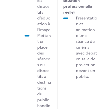
les
situation
disposi
professionnelle
tifs
réelle)
d’éduc
Présentatio
ation à
n et
l’image.
animation
Mettan
d’une
t en
séance de
place
cinéma
des
avec débat
séance
en salle de
s ou
projection
disposi
devant un
tifs à
public.
destina
tions
du
public
handic