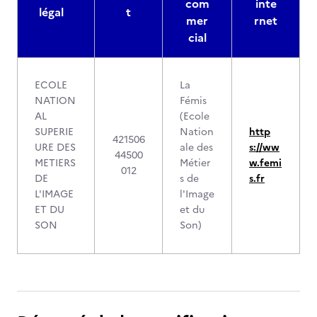
com
inte
légal
t
mer
rnet
cial
ECOLE
La
NATION
Fémis
AL
(Ecole
SUPERIE
Nation
http
421506
URE DES
ale des
s://ww
44500
METIERS
Métier
w.femi
012
DE
s de
s.fr
L'IMAGE
l'Image
ET DU
et du
SON
Son)