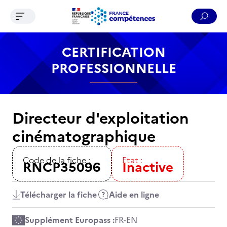
Ouvrir le menu de navigation
Reche
Contenu
Recherche
Menu
Pied de page
CERTIFICATION
PROFESSIONNELLE
Directeur d'exploitation
cinématographique
Code de la fiche :
Etat :
RNCP35096
Inactive
Télécharger la fiche
Aide en ligne
Supplément Europass :
FR
-
EN