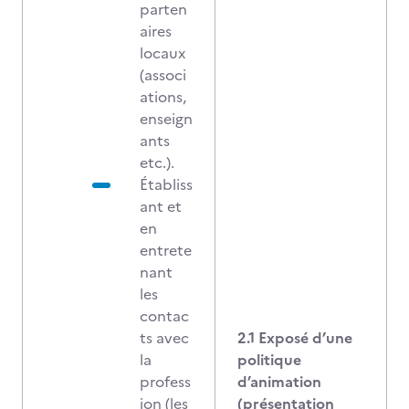
parten
aires
locaux
(associ
ations,
enseign
ants
etc.).
Établiss
ant et
en
entrete
nant
les
contac
ts avec
2.1 Exposé d’une
la
politique
profess
d’animation
ion (les
(présentation