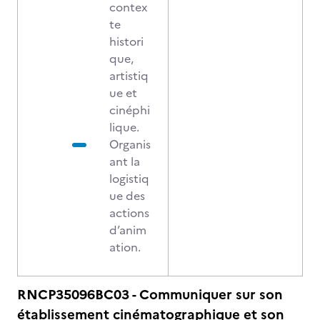
contex
te
histori
que,
artistiq
ue et
cinéphi
lique.
Organis
ant la
logistiq
ue des
actions
d’anim
ation.
RNCP35096BC03 - Communiquer sur son
établissement cinématographique et son