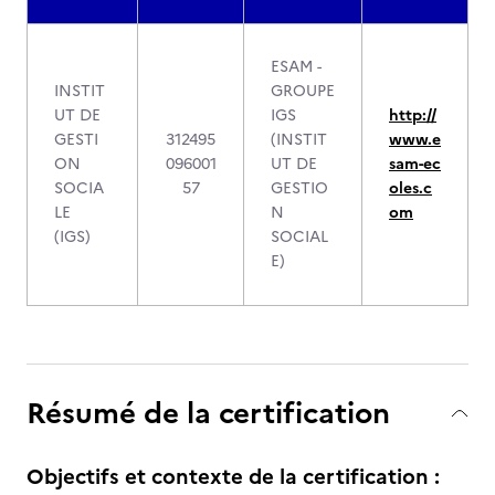
ESAM -
INSTIT
GROUPE
UT DE
IGS
http://
GESTI
312495
(INSTIT
www.e
ON
096001
UT DE
sam-ec
SOCIA
57
GESTIO
oles.c
LE
N
om
(IGS)
SOCIAL
E)
Résumé de la certification
Objectifs et contexte de la certification :