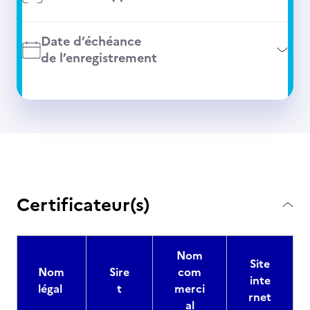
Date d’échéance
de l’enregistrement
Certificateur(s)
Nom
Site
Nom
Sire
com
inte
légal
t
merci
rnet
al