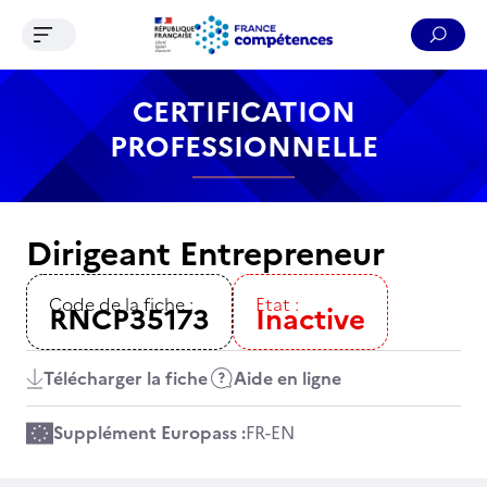
Ouvrir le menu de navigation
Reche
Contenu
Recherche
Menu
Pied de page
CERTIFICATION
PROFESSIONNELLE
Dirigeant Entrepreneur
Code de la fiche :
Etat :
RNCP35173
Inactive
Télécharger la fiche
Aide en ligne
Supplément Europass :
FR
-
EN