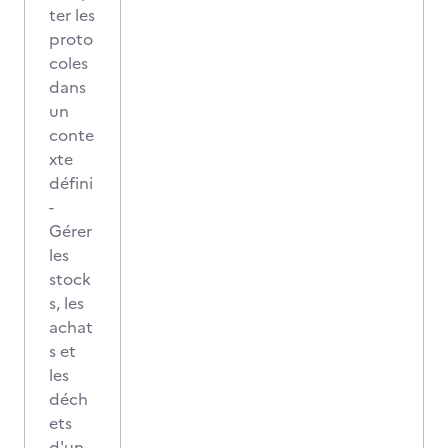
ter les
proto
coles
dans
un
conte
xte
défini
-
Gérer
les
stock
s, les
achat
s et
les
déch
ets
d'un