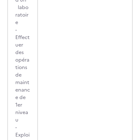
labo
ratoir
e
-
Effect
uer
des
opéra
tions
de
maint
enanc
e de
1er
nivea
u
-
Exploi