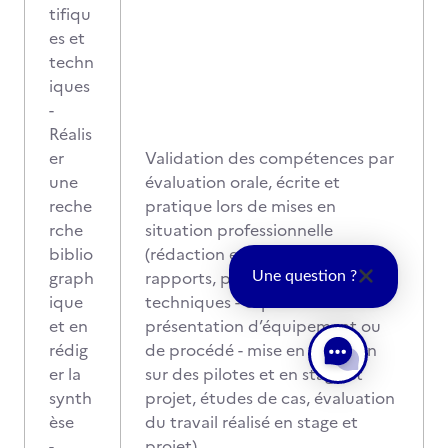
tifiqu
es et
techn
iques
-
Réalis
er
Validation des compétences par
une
évaluation orale, écrite et
reche
pratique lors de mises en
rche
situation professionnelle
biblio
(rédaction et réalisation de
graph
rapports, plans, schémas, études
Une question ?
ique
techniques - exposé oral de
et en
présentation d’équipement ou
rédig
de procédé - mise en situation
er la
sur des pilotes et en stage et
synth
projet, études de cas, évaluation
èse
du travail réalisé en stage et
-
projet)