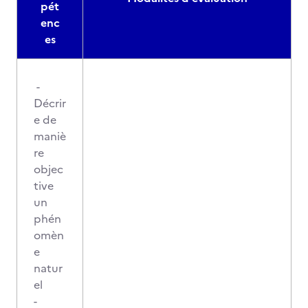
pét
enc
es
-
Décrir
e de
maniè
re
objec
tive
un
phén
omèn
e
natur
el
-