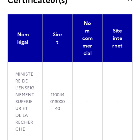
Certificateur(s)
No
m
Site
Nom
Sire
com
inte
légal
t
mer
rnet
cial
MINISTE
RE DE
L'ENSEIG
NEMENT
110044
SUPERIE
013000
-
-
UR ET
40
DE LA
RECHER
CHE