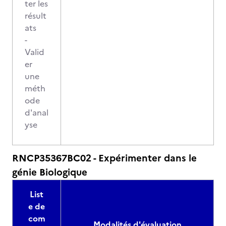
ter les
résult
ats
-
Valid
er
une
méth
ode
d'anal
yse
RNCP35367BC02 - Expérimenter dans le
génie Biologique
List
e de
com
Modalités d'évaluation