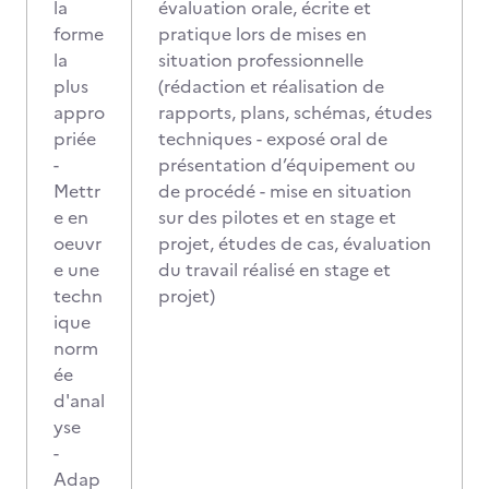
la
évaluation orale, écrite et
forme
pratique lors de mises en
la
situation professionnelle
plus
(rédaction et réalisation de
appro
rapports, plans, schémas, études
priée
techniques - exposé oral de
-
présentation d’équipement ou
Mettr
de procédé - mise en situation
e en
sur des pilotes et en stage et
oeuvr
projet, études de cas, évaluation
e une
du travail réalisé en stage et
techn
projet)
ique
norm
ée
d'anal
yse
-
Adap