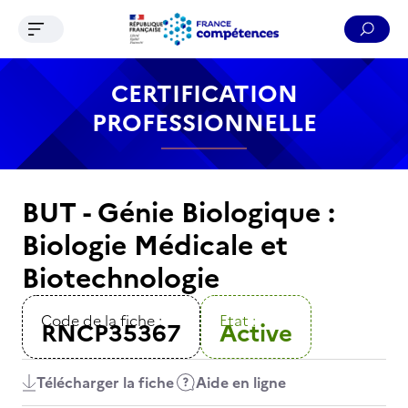
Ouvrir le menu de navigation
Reche
Contenu
Recherche
Menu
Pied de page
CERTIFICATION
PROFESSIONNELLE
BUT - Génie Biologique :
Biologie Médicale et
Biotechnologie
Code de la fiche :
Etat :
RNCP35367
Active
Télécharger la fiche
Aide en ligne