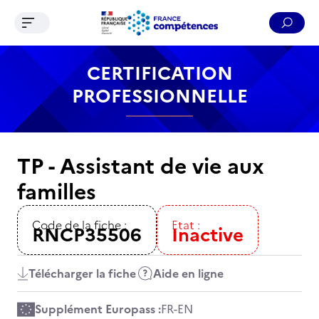
Ouvrir le menu de navigation
Reche
Contenu
Recherche
Menu
Pied de page
CERTIFICATION
PROFESSIONNELLE
TP - Assistant de vie aux
familles
Code de la fiche :
Etat :
RNCP35506
Inactive
Télécharger la fiche
Aide en ligne
Supplément Europass :
FR
-
EN