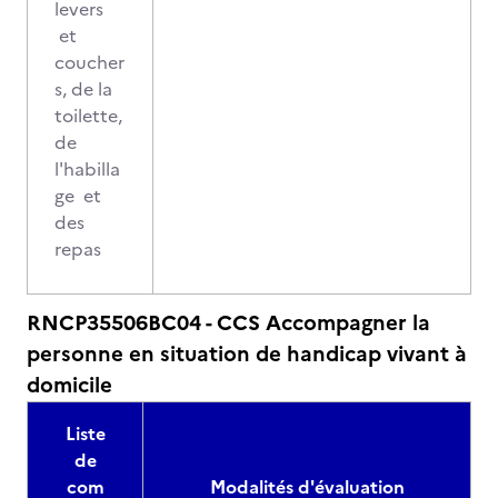
levers
et
coucher
s, de la
toilette,
de
l'habilla
ge et
des
repas
RNCP35506BC04 - CCS Accompagner la
personne en situation de handicap vivant à
domicile
Liste
de
com
Modalités d'évaluation