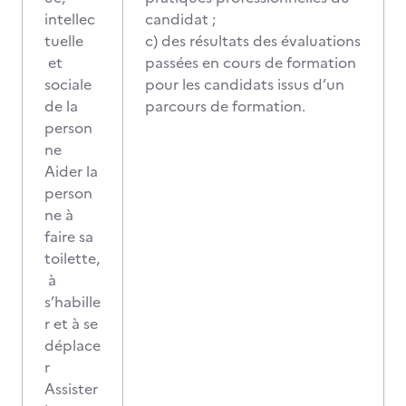
intellec
candidat ;
tuelle
c) des résultats des évaluations
et
passées en cours de formation
sociale
pour les candidats issus d’un
de la
parcours de formation.
person
ne
Aider la
person
ne à
faire sa
toilette,
à
s’habille
r et à se
déplace
r
Assister