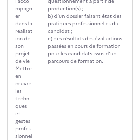
l’acco
questionnement à partir de
mpagn
production(s) ;
er
b) d’un dossier faisant état des
dans la
pratiques professionnelles du
réalisat
candidat ;
ion de
c) des résultats des évaluations
son
passées en cours de formation
projet
pour les candidats issus d’un
de vie
parcours de formation.
Mettre
en
œuvre
les
techni
ques
et
gestes
profes
sionnel