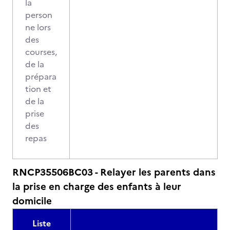
la
person
ne lors
des
courses,
de la
prépara
tion et
de la
prise
des
repas
RNCP35506BC03 - Relayer les parents dans
la prise en charge des enfants à leur
domicile
Liste