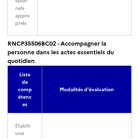
ssion
nels
appro
priés
RNCP35506BC02 - Accompagner la
personne dans les actes essentiels du
quotidien
Liste
de
comp
Modalités d'évaluation
étenc
es
Etablir
une