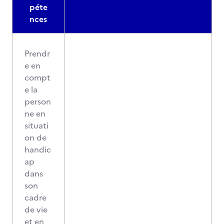
péte
nces
Prendr
e en
compt
e la
person
ne en
situati
on de
handic
ap
dans
son
cadre
de vie
et en