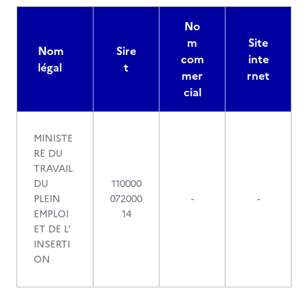
No
m
Site
Nom
Sire
com
inte
légal
t
mer
rnet
cial
MINISTE
RE DU
TRAVAIL
DU
110000
PLEIN
072000
-
-
EMPLOI
14
ET DE L'
INSERTI
ON