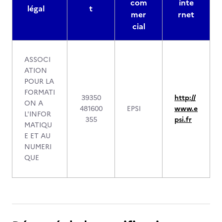
com
inte
légal
t
mer
rnet
cial
ASSOCI
ATION
POUR LA
FORMATI
39350
http://
ON A
481600
EPSI
www.e
L'INFOR
355
psi.fr
MATIQU
E ET AU
NUMERI
QUE