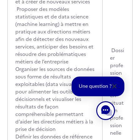
et à créer de nouveaux services
Proposer des modèles
statistiques et de data science
(machine learning) à mettre en
pratique aux directions métiers
afin de détecter des nouveaux
services, anticiper des besoins et
Dossi
résoudre des problématiques
er
métiers de l’entreprise
profe
Organiser les sources de données
ssion
sous forme de résultats
nel
exploitables (data visualisation)
Une question ?
Mise
pour alimenter les outils
en
décisionnels et visualiser les
situat
résultats de façon
ion
compréhensible permettant
profe
d’aider les directions métiers à la
ssion
prise de décision
nelle
Définir les données de référence