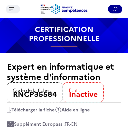
Ouvrir le menu de navigation
Reche
Contenu
Recherche
Menu
Pied de page
CERTIFICATION
PROFESSIONNELLE
Expert en informatique et
système d'information
Code de la fiche :
Etat :
RNCP35584
Inactive
Télécharger la fiche
Aide en ligne
Supplément Europass :
FR
-
EN