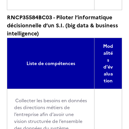
RNCP35584BC03 - Piloter l’informatique
décisionnelle d’un S.I. (big data & business
intelligence)
Mod
alité
s
Liste de compétences
d'év
alua
tion
Collecter les besoins en données
des directions métiers de
l’entreprise afin d’avoir une
vision structurée de l’ensemble
des données du système