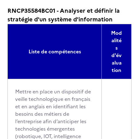
RNCP35584BC01 - Analyser et définir la
stratégie d'un système d'information
Mod
alité
s
Liste de compétences
d'év
alua
tion
Mettre en place un dispositif de
veille technologique en français
et en anglais en identifiant les
besoins des métiers de
l’entreprise afin d’anticiper les
technologies émergentes
(robotique, IOT, intelligence