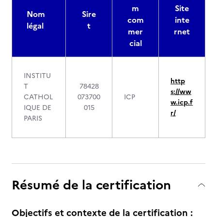
m
Site
Nom
Sire
com
inte
légal
t
mer
rnet
cial
INSTITU
http
T
78428
s://ww
CATHOL
073700
ICP
w.icp.f
IQUE DE
015
r/
PARIS
Résumé de la certification
Objectifs et contexte de la certification :