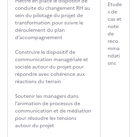
Mettre en place le dispositif de
Etude
conduite du changement RH au
s de
sein du pilotage du projet de
cas et
transformation pour suivre le
note
déroulement du plan
de
d’accompagnement
reco
mma
Construire le dispositif de
ndati
communication managériale et
ons
sociale autour du projet pour
répondre avec cohérence aux
réactions du terrain
Soutenir les managers dans
l’animation de processus de
communication et de médiation
pour résoudre les tensions
autour du projet