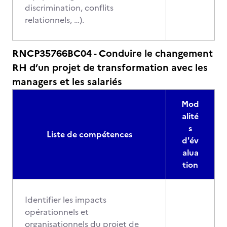
discrimination, conflits
relationnels, …).
RNCP35766BC04 - Conduire le changement
RH d’un projet de transformation avec les
managers et les salariés
Mod
alité
s
Liste de compétences
d'év
alua
tion
Identifier les impacts
opérationnels et
organisationnels du projet de