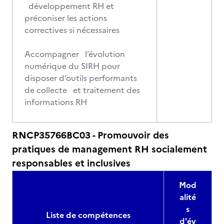
développement RH et
préconiser les actions
correctives si nécessaires
Accompagner l’évolution
numérique du SIRH pour
disposer d’outils performants
de collecte et traitement des
informations RH
RNCP35766BC03 - Promouvoir des
pratiques de management RH socialement
responsables et inclusives
Mod
alité
s
Liste de compétences
d'év