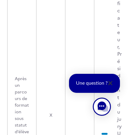
fi
c
a
t
e
u
r,
Pr
é
si
d
Après
e
Une question ?
un
n
parco
t
urs de
d
format
u
ion
X
sous
ju
statut
ry
d’élève
U