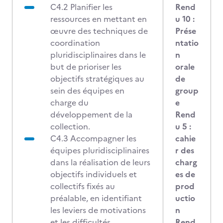
C4.2 Planifier les
Rend
ressources en mettant en
u 10 :
œuvre des techniques de
Prése
coordination
ntatio
pluridisciplinaires dans le
n
but de prioriser les
orale
objectifs stratégiques au
de
sein des équipes en
group
charge du
e
développement de la
Rend
collection.
u 5 :
C4.3 Accompagner les
cahie
équipes pluridisciplinaires
r des
dans la réalisation de leurs
charg
objectifs individuels et
es de
collectifs fixés au
prod
préalable, en identifiant
uctio
les leviers de motivations
n
et les difficultés
Rend