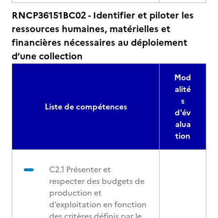
RNCP36151BC02 - Identifier et piloter les
ressources humaines, matérielles et
financières nécessaires au déploiement
d’une collection
Mod
alité
s
Liste de compétences
d'év
alua
tion
C2.1 Présenter et
respecter des budgets de
production et
d’exploitation en fonction
des critères définis par le