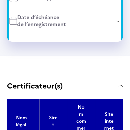
Date d’échéance
de l’enregistrement
Certificateur(s)
No
m
Site
Nom
Sire
com
inte
légal
t
mer
rnet