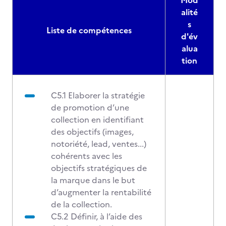
Mod
alité
s
Liste de compétences
d'év
alua
tion
C5.1 Elaborer la stratégie
de promotion d’une
collection en identifiant
des objectifs (images,
notoriété, lead, ventes...)
cohérents avec les
objectifs stratégiques de
la marque dans le but
d’augmenter la rentabilité
de la collection.
C5.2 Définir, à l’aide des