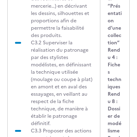
mercerie…) en décrivant
“Prés
les dessins, silhouettes et
entati
proportions afin de
on
permettre la faisabilité
d’une
des produits.
collec
C3.2 Superviser la
tion”
réalisation du patronage
Rend
par des stylistes
u 4 :
modélistes, en définissant
Fiche
la technique utilisée
s
(moulage ou coupe à plat)
techn
en amont et en aval des
iques
essayages, en veillant au
Rend
respect de la fiche
u 8 :
technique, de manière à
Dossi
établir le patronage
er de
définitif.
modé
C3.3 Proposer des actions
lisme