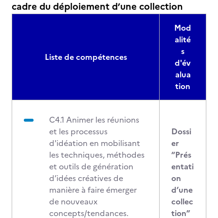
cadre du déploiement d’une collection
Mod
alité
s
Liste de compétences
d'év
alua
tion
C4.1 Animer les réunions
et les processus
Dossi
d'idéation en mobilisant
er
les techniques, méthodes
“Prés
et outils de génération
entati
d’idées créatives de
on
manière à faire émerger
d’une
de nouveaux
collec
concepts/tendances.
tion”