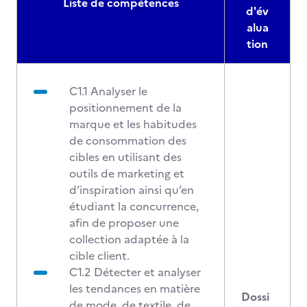
Liste de compétences
d'év
alua
tion
C1.1 Analyser le
positionnement de la
marque et les habitudes
de consommation des
cibles en utilisant des
outils de marketing et
d’inspiration ainsi qu’en
étudiant la concurrence,
afin de proposer une
collection adaptée à la
cible client.
C1.2 Détecter et analyser
les tendances en matière
Dossi
de mode, de textile, de