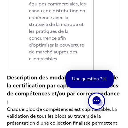
équipes commerciales, les
canaux de distribution en
cohérence avec la
stratégie de la marque et
les pratiques de la
concurrence afin
d’optimiser la couverture
de marché auprès des
clients cibles
Description des modalités d'acquisition de
Une question ?
la certification par capitalisation des blocs
de compétences et/ou par correspondance
:
Chaque bloc de compétences est capitalisable. La
validation de tous les blocs au travers de la
présentation d'une collection finalisée permettent