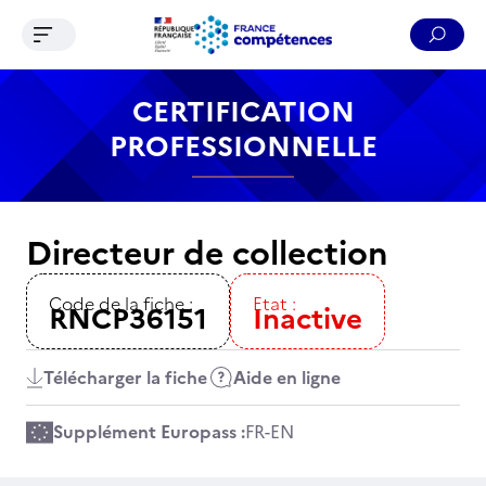
Ouvrir le menu de navigation
Reche
Contenu
Recherche
Menu
Pied de page
CERTIFICATION
PROFESSIONNELLE
Directeur de collection
Code de la fiche :
Etat :
RNCP36151
Inactive
Télécharger la fiche
Aide en ligne
Supplément Europass :
FR
-
EN