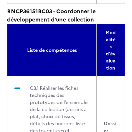
RNCP36151BC03 - Coordonner le
développement d'une collection
Mod
alité
s
Liste de compétences
d'év
alua
tion
C3.1 Réaliser les fiches
techniques des
prototypes de l’ensemble
de la collection (dessins à
plat, choix de tissus,
détails des finitions, liste
Dossi
des fournitures et
er