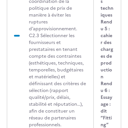
coordination de la
s
politique de prix de
techn
manière à éviter les
iques
ruptures
Rend
d’approvisionnement.
u 5 :
C2.3 Sélectionner les
cahie
fournisseurs et
r des
prestataires en tenant
charg
compte des contraintes
es de
(esthétiques, techniques,
prod
temporelles, budgétaires
uctio
et matérielles) et
n
définissant des critères de
Rend
sélection (rapport
u 6 :
qualité/prix, délais,
Essay
stabilité et réputation…),
age :
afin de constituer un
dit
réseau de partenaires
“Fitti
professionnels.
ng”