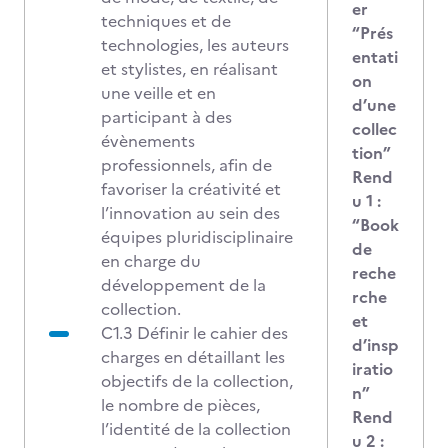
er
techniques et de
“Prés
technologies, les auteurs
entati
et stylistes, en réalisant
on
une veille et en
d’une
participant à des
collec
évènements
tion”
professionnels, afin de
Rend
favoriser la créativité et
u 1 :
l’innovation au sein des
“Book
équipes pluridisciplinaire
de
en charge du
reche
développement de la
rche
collection.
et
C1.3 Définir le cahier des
d’insp
charges en détaillant les
iratio
objectifs de la collection,
n”
le nombre de pièces,
Rend
l’identité de la collection
u 2 :