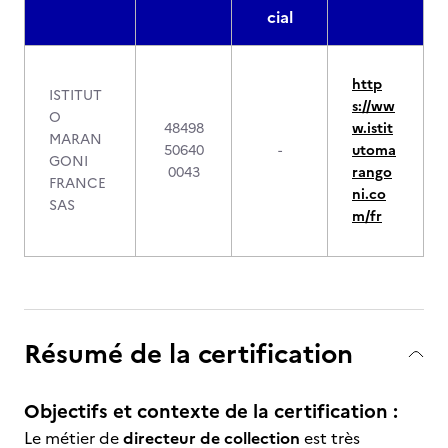
cial
http
ISTITUT
s://ww
O
48498
w.istit
MARAN
50640
-
utoma
GONI
0043
rango
FRANCE
ni.co
SAS
m/fr
Résumé de la certification
Objectifs et contexte de la certification :
Le métier de
directeur de collection
est très