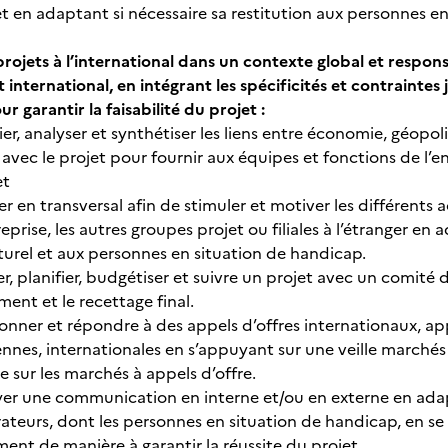
 en adaptant si nécessaire sa restitution aux personnes en
rojets à l’international dans un contexte global et resp
nternational, en intégrant les spécificités et contraintes j
r garantir la faisabilité du projet :
fier, analyser et synthétiser les liens entre économie, géop
avec le projet pour fournir aux équipes et fonctions de l’en
et
r en transversal afin de stimuler et motiver les différents 
reprise, les autres groupes projet ou filiales à l’étranger
turel et aux personnes en situation de handicap.
er, planifier, budgétiser et suivre un projet avec un comité
ent et le recettage final.
ionner et répondre à des appels d’offres internationaux, app
nes, internationales en s’appuyant sur une veille marchés 
e sur les marchés à appels d’offre.
yer une communication en interne et/ou en externe en adapt
rateurs, dont les personnes en situation de handicap, en 
ent de manière à garantir la réussite du projet