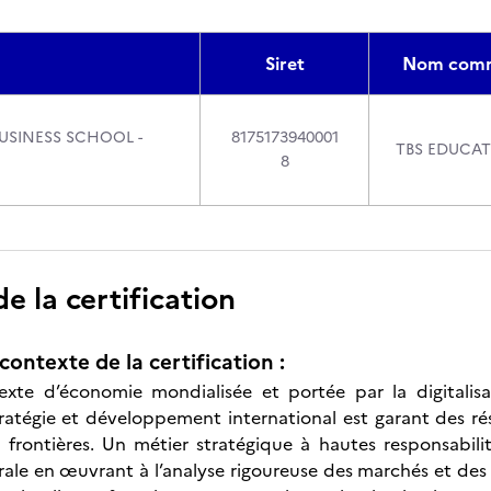
Siret
Nom comm
USINESS SCHOOL -
8175173940001
TBS EDUCA
8
 la certification
contexte de la certification :
xte d’économie mondialisée et portée par la digitalisat
atégie et développement international est garant des rés
 frontières. Un métier stratégique à hautes responsabilit
rale en œuvrant à l’analyse rigoureuse des marchés et de