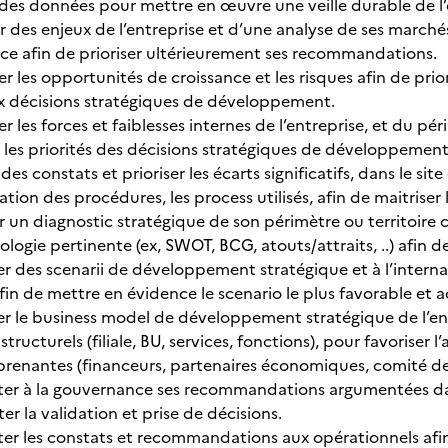
 des données pour mettre en œuvre une veille durable de l’
ir des enjeux de l’entreprise et d’une analyse de ses march
nce afin de prioriser ultérieurement ses recommandations.
er les opportunités de croissance et les risques afin de prio
x décisions stratégiques de développement.
er les forces et faiblesses internes de l’entreprise, et du pé
 les priorités des décisions stratégiques de développement
r des constats et prioriser les écarts significatifs, dans le s
ation des procédures, les process utilisés, afin de maitriser 
er un diagnostic stratégique de son périmètre ou territoire
ogie pertinente (ex, SWOT, BCG, atouts/attraits, ..) afin de 
er des scenarii de développement stratégique et à l’interna
afin de mettre en évidence le scenario le plus favorable et 
er le business model de développement stratégique de l’entr
structurels (filiale, BU, services, fonctions), pour favoriser l
 prenantes (financeurs, partenaires économiques, comité de
nter à la gouvernance ses recommandations argumentées dans
iter la validation et prise de décisions.
ter les constats et recommandations aux opérationnels afin 