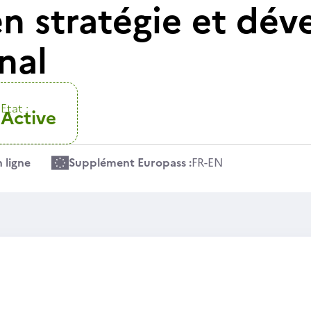
n stratégie et dé
nal
Etat :
Active
 ligne
Supplément Europass :
FR
-
EN