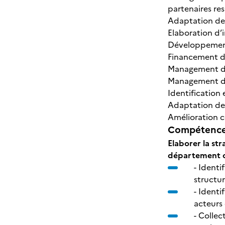
partenaires re
Adaptation de 
Elaboration d’
Développement
Financement de
Management des
Management d’é
Identification
Adaptation de 
Amélioration c
Compétences
Elaborer la st
département ou
- Identi
structur
- Identi
acteurs
- Collec