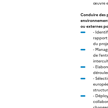
œuvre et
Conduire des p
environnement i
ou externes pou
- Identi
rapport 
du proj
- Manage
de l’ent
intercul
- Elabor
déroulem
- Sélect
européen
structur
- Déplo
collabo
changem