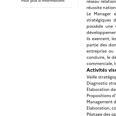
Pour plus d’informations
réseau relation
réussite nation
Le Manager e
stratégiques 
possède une v
développement,
ils exercent, 
partie des do
entreprise ou 
conduire, le d
commerciale, l
Activités vis
Veille stratégi
Diagnostic str
Elaboration de
Propositions d
Management de 
Elaboration, c
Pilotage des op