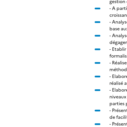
gestion
- A part
croissa
- Analys
base au
- Analys
dégager
- Etabli
formalis
- Réalis
méthodol
- Elabor
réalisé 
- Elabor
niveaux 
parties
- Prése
de facil
- Présen