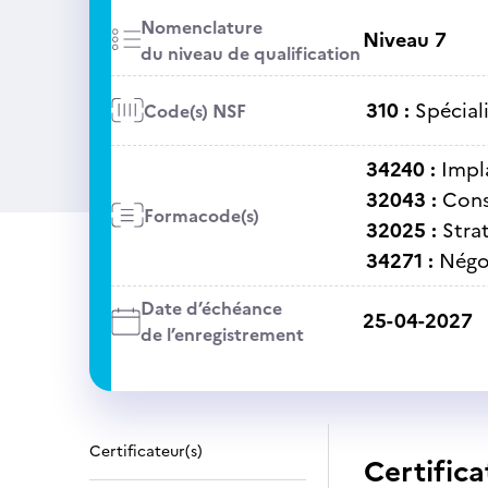
Nomenclature
Niveau 7
du niveau de qualification
310 :
Spécial
Code(s) NSF
34240 :
Impl
32043 :
Cons
Formacode(s)
32025 :
Stra
34271 :
Négo
Date d’échéance
25-04-2027
de l’enregistrement
Certificateur(s)
Certifica