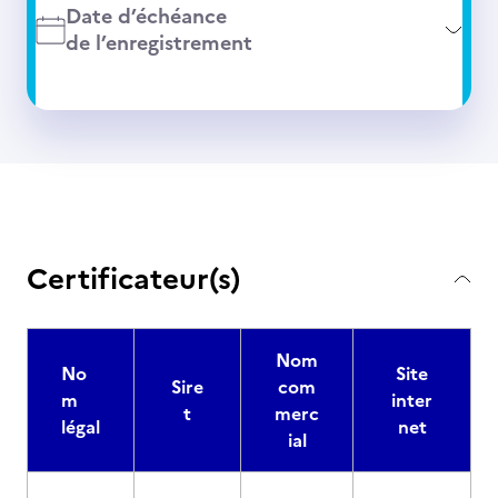
Date d’échéance
de l’enregistrement
Certificateur(s)
Nom
No
Site
Sire
com
m
inter
t
merc
légal
net
ial