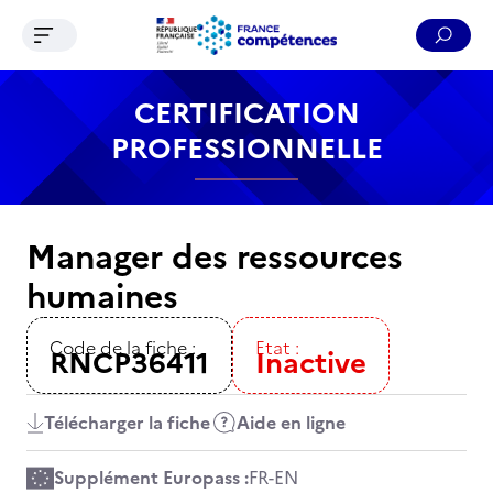
Ouvrir le menu de navigation
Reche
Contenu
Recherche
Menu
Pied de page
CERTIFICATION
PROFESSIONNELLE
Manager des ressources
humaines
Code de la fiche :
Etat :
RNCP36411
Inactive
Télécharger la fiche
Aide en ligne
Supplément Europass :
FR
-
EN