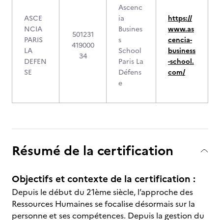
Ascenc
ASCE
ia
https://
NCIA
Busines
www.as
501231
PARIS
s
cencia-
419000
LA
School
business
34
DEFEN
Paris La
-school.
SE
Défens
com/
e
Résumé de la certification
Objectifs et contexte de la certification :
Depuis le début du 21ème siècle, l’approche des
Ressources Humaines se focalise désormais sur la
personne et ses compétences. Depuis la gestion du