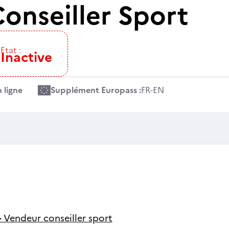
onseiller Sport
Etat :
Inactive
 ligne
Supplément Europass :
FR
-
EN
-
Vendeur conseiller sport