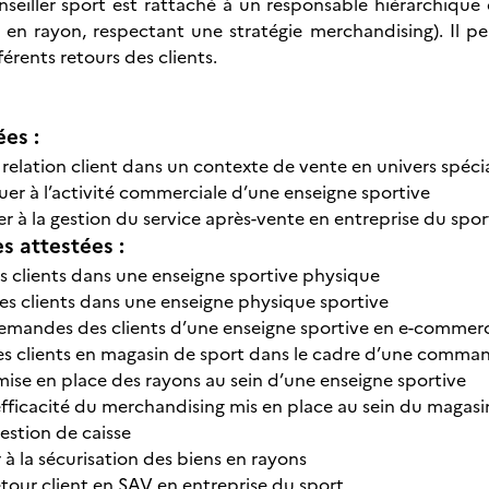
seiller sport est rattaché à un responsable hiérarchique
e en rayon, respectant une stratégie merchandising). Il pe
érents retours des clients.
ées :
 relation client dans un contexte de vente en univers spécia
er à l’activité commerciale d’une enseigne sportive
er à la gestion du service après-vente en entreprise du spor
 attestées :
les clients dans une enseigne sportive physique
les clients dans une enseigne physique sportive
demandes des clients d’une enseigne sportive en e-commer
 les clients en magasin de sport dans le cadre d’une comman
 mise en place des rayons au sein d’une enseigne sportive
’efficacité du merchandising mis en place au sein du magasi
gestion de caisse
à la sécurisation des biens en rayons
etour client en SAV en entreprise du sport