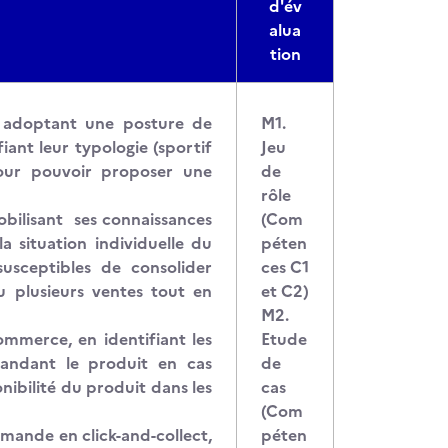
d'év
alua
tion
en adoptant une posture de
M1.
fiant leur typologie (sportif
Jeu
our pouvoir proposer une
de
rôle
obilisant ses connaissances
(Com
a situation individuelle du
péten
usceptibles de consolider
ces C1
ou plusieurs ventes tout en
et C2)
M2.
ommerce, en identifiant les
Etude
andant le produit en cas
de
nibilité du produit dans les
cas
(Com
mmande en click-and-collect,
péten