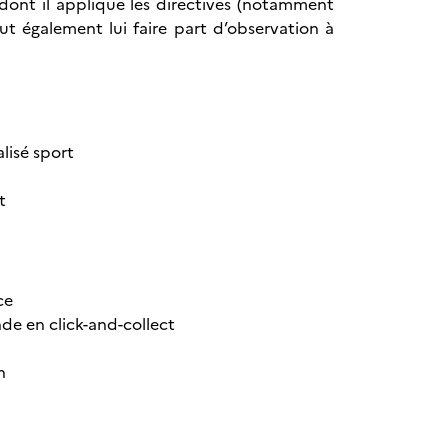
 dont il applique les directives (notamment
ut également lui faire part d’observation à
lisé sport
t
ce
de en click-and-collect
n