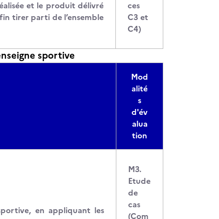
alisée et le produit délivré
ces
in tirer parti de l’ensemble
C3 et
C4)
enseigne sportive
Mod
alité
s
d'év
alua
tion
M3.
Etude
de
cas
portive, en appliquant les
(Com