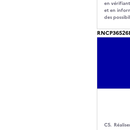
en vérifian
et en infor
des possibi
RNCP36526BC
C5. Réalis