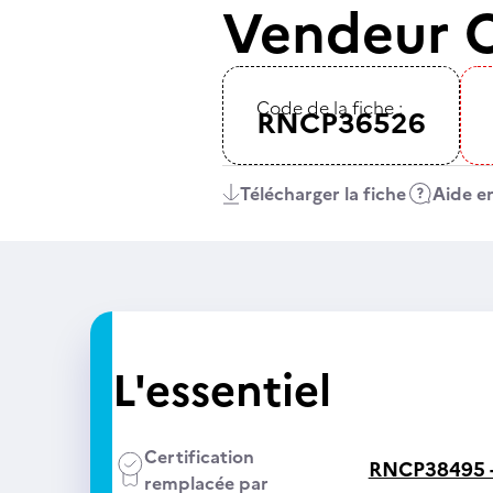
Vendeur C
Code de la fiche :
RNCP36526
Télécharger la fiche
Aide en
L'essentiel
Certification
RNCP38495 
remplacée par