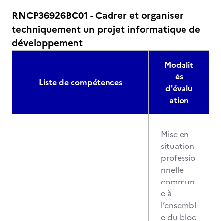
RNCP36926BC01 - Cadrer et organiser
techniquement un projet informatique de
développement
Modalit
és
Liste de compétences
d'évalu
ation
Mise en
situation
professio
nnelle
commun
e à
l’ensembl
e du bloc