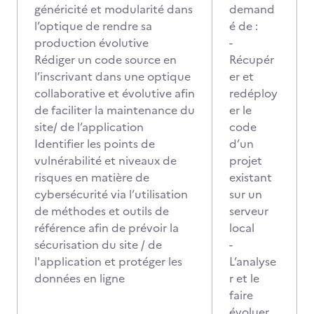
généricité et modularité dans
demand
l’optique de rendre sa
é de :
production évolutive
-
Rédiger un code source en
Récupér
l’inscrivant dans une optique
er et
collaborative et évolutive afin
redéploy
de faciliter la maintenance du
er le
site/ de l’application
code
Identifier les points de
d’un
vulnérabilité et niveaux de
projet
risques en matière de
existant
cybersécurité via l’utilisation
sur un
de méthodes et outils de
serveur
référence afin de prévoir la
local
sécurisation du site / de
-
l'application et protéger les
L’analyse
données en ligne
r et le
faire
évoluer