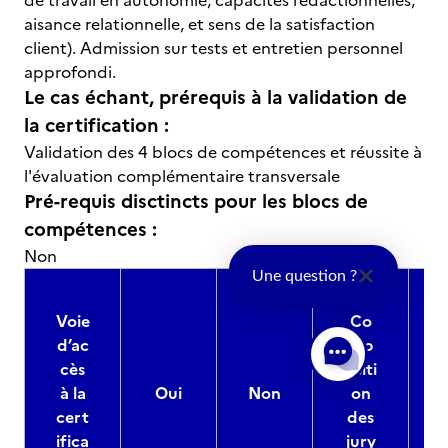
de travail en autonomie, capacités rédactionnelles,
aisance relationnelle, et sens de la satisfaction
client). Admission sur tests et entretien personnel
approfondi.
Le cas échant, prérequis à la validation de
la certification :
Validation des 4 blocs de compétences et réussite à
l'évaluation complémentaire transversale
Pré-requis disctincts pour les blocs de
compétences :
Non
Une question ?
Voie
Co
d’ac
mp
cès
ositi
à la
Oui
Non
on
cert
des
ifica
jury
d