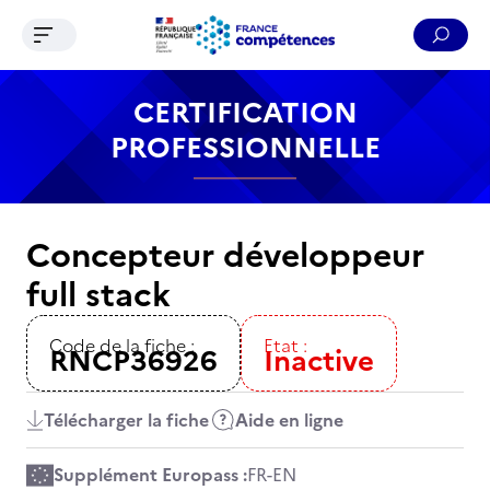
Ouvrir le menu de navigation
Reche
Contenu
Recherche
Menu
Pied de page
CERTIFICATION
PROFESSIONNELLE
Concepteur développeur
full stack
Code de la fiche :
Etat :
RNCP36926
Inactive
Télécharger la fiche
Aide en ligne
Supplément Europass :
FR
-
EN