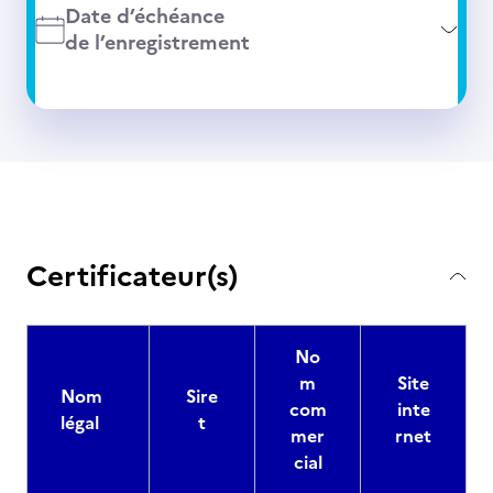
Date d’échéance
de l’enregistrement
Certificateur(s)
No
m
Site
Nom
Sire
com
inte
légal
t
mer
rnet
cial