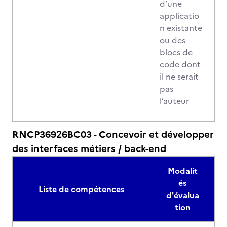
d’une
applicatio
n existante
ou des
blocs de
code dont
il ne serait
pas
l’auteur
RNCP36926BC03 - Concevoir et développer
des interfaces métiers / back-end
Modalit
és
Liste de compétences
d'évalua
tion