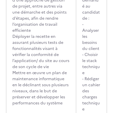
d’une approche de gestion
demand
de projet, entre autres via
é au
une démarche et des points
candidat
d’étapes, afin de rendre
de :
l’organisation de travail
-
efficiente
Analyser
Déployer la recette en
les
assurant plusieurs tests de
besoins
fonctionnalités visant à
du client
vérifier la conformité de
- Choisir
l’application/ du site au cours
le stack
de son cycle de vie
techniqu
Mettre en œuvre un plan de
e
maintenance informatique
- Rédiger
en le déclinant sous plusieurs
un cahier
niveaux, dans le but de
des
préserver et développer les
charges
performances du système
techniqu
e