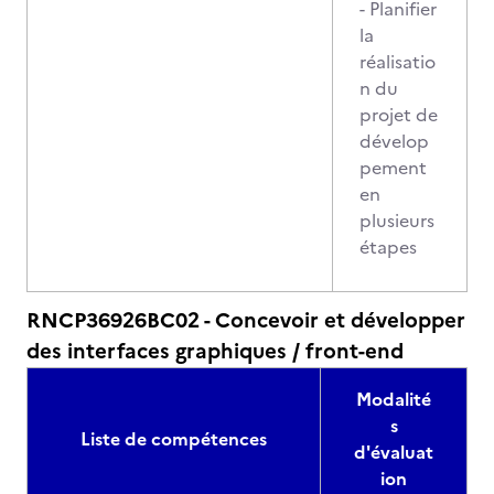
- Planifier
la
réalisatio
n du
projet de
dévelop
pement
en
plusieurs
étapes
RNCP36926BC02 - Concevoir et développer
des interfaces graphiques / front-end
Modalité
s
Liste de compétences
d'évaluat
ion