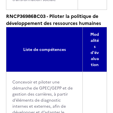
RNCP36986BC03 - Piloter la politique de
développement des ressources humaines
Mod
alité
s
Liste de compétences
d'év
alua
tion
Concevoir et piloter une
démarche de GPEC/GEPP et de
gestion des carrières, à partir
d’éléments de diagnostic
internes et externes, afin de
développer et d’adapter le