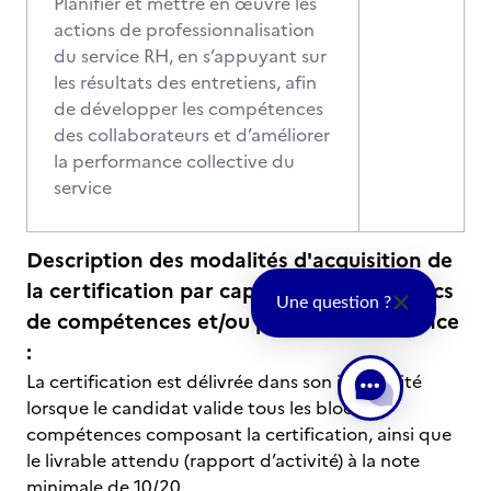
Planifier et mettre en œuvre les
actions de professionnalisation
du service RH, en s’appuyant sur
les résultats des entretiens, afin
de développer les compétences
des collaborateurs et d’améliorer
la performance collective du
service
Description des modalités d'acquisition de
la certification par capitalisation des blocs
Une question ?
de compétences et/ou par correspondance
:
La certification est délivrée dans son intégralité
lorsque le candidat valide tous les blocs de
compétences composant la certification, ainsi que
le livrable attendu (rapport d’activité) à la note
minimale de 10/20.