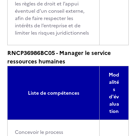
les règles de droit et l’appui
éventuel d’un conseil externe,
afin de faire respecter les
intérêts de l’entreprise et de
limiter les risques juridictionnels
RNCP36986BC05 - Manager le service
ressources humaines
Mod
alité
s
Liste de compétences
d'év
alua
tion
Concevoir le process