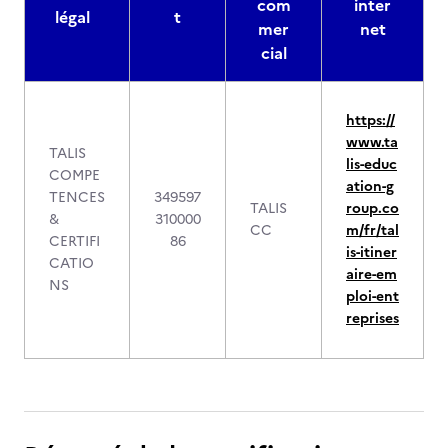
com
inter
légal
t
mer
net
cial
https://
www.ta
TALIS
lis-educ
COMPE
ation-g
TENCES
349597
TALIS
roup.co
&
310000
CC
m/fr/tal
CERTIFI
86
is-itiner
CATIO
aire-em
NS
ploi-ent
reprises