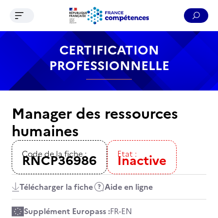
Ouvrir le menu de navigation
Reche
Contenu
Recherche
Menu
Pied de page
CERTIFICATION
PROFESSIONNELLE
Manager des ressources
humaines
Code de la fiche :
Etat :
RNCP36986
Inactive
Télécharger la fiche
Aide en ligne
Supplément Europass :
FR
-
EN