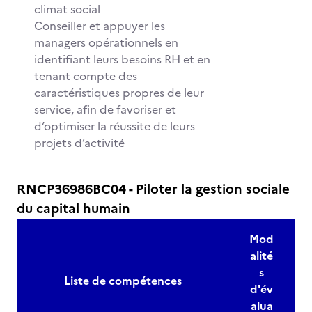
climat social
Conseiller et appuyer les
managers opérationnels en
identifiant leurs besoins RH et en
tenant compte des
caractéristiques propres de leur
service, afin de favoriser et
d’optimiser la réussite de leurs
projets d’activité
RNCP36986BC04 - Piloter la gestion sociale
du capital humain
Mod
alité
s
Liste de compétences
d'év
alua