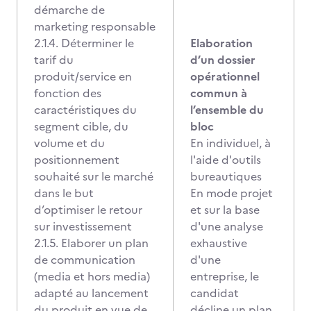
démarche de
marketing responsable
2.1.4. Déterminer le
Elaboration
tarif du
d’un dossier
produit/service en
opérationnel
fonction des
commun à
caractéristiques du
l’ensemble du
segment cible, du
bloc
volume et du
En individuel, à
positionnement
l'aide d'outils
souhaité sur le marché
bureautiques
dans le but
En mode projet
d’optimiser le retour
et sur la base
sur investissement
d'une analyse
2.1.5. Elaborer un plan
exhaustive
de communication
d'une
(media et hors media)
entreprise, le
adapté au lancement
candidat
du produit en vue de
décline un plan