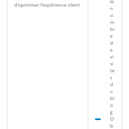
le
d’optimiser l’expérience client
n
o
m
br
e
d
e
vi
si
te
s
d
u
bl
o
g
O
b