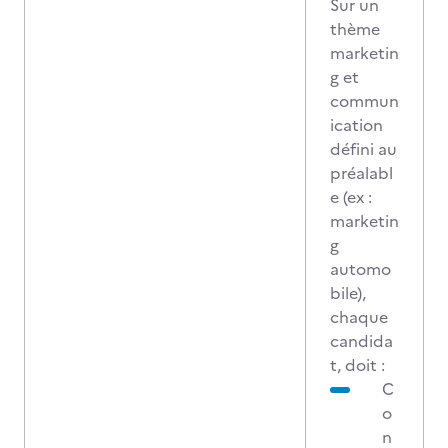
Sur un
thème
marketin
g et
commun
ication
défini au
préalabl
e (ex :
marketin
g
automo
bile),
chaque
candida
t, doit :
C
o
n