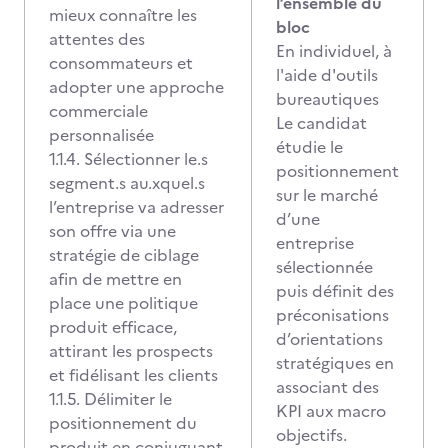
l’ensemble du
mieux connaître les
bloc
attentes des
En individuel, à
consommateurs et
l'aide d'outils
adopter une approche
bureautiques
commerciale
Le candidat
personnalisée
étudie le
1.1.4. Sélectionner le.s
positionnement
segment.s au.xquel.s
sur le marché
l’entreprise va adresser
d’une
son offre via une
entreprise
stratégie de ciblage
sélectionnée
afin de mettre en
puis définit des
place une politique
préconisations
produit efficace,
d’orientations
attirant les prospects
stratégiques en
et fidélisant les clients
associant des
1.1.5. Délimiter le
KPI aux macro
positionnement du
objectifs.
produit en conjuguant