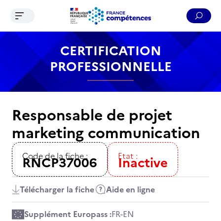
Ouvrir le menu de navigation
Reche
Contenu
Recherche
Menu
Pied de page
CERTIFICATION
PROFESSIONNELLE
Responsable de projet
marketing communication
Code de la fiche :
Etat :
RNCP37006
Inactive
Télécharger la fiche
Aide en ligne
Supplément Europass :
FR
-
EN