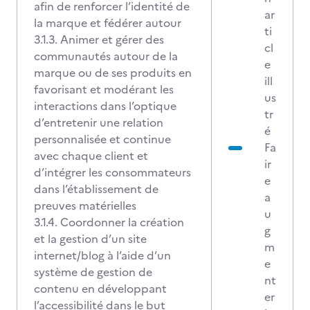
afin de renforcer l’identité de
ar
la marque et fédérer autour
ti
3.1.3. Animer et gérer des
cl
communautés autour de la
e
marque ou de ses produits en
ill
favorisant et modérant les
us
interactions dans l’optique
tr
d’entretenir une relation
é
personnalisée et continue
Fa
avec chaque client et
ir
d’intégrer les consommateurs
e
dans l’établissement de
a
preuves matérielles
u
3.1.4. Coordonner la création
g
et la gestion d’un site
m
internet/blog à l’aide d’un
e
système de gestion de
nt
contenu en développant
er
l’accessibilité dans le but