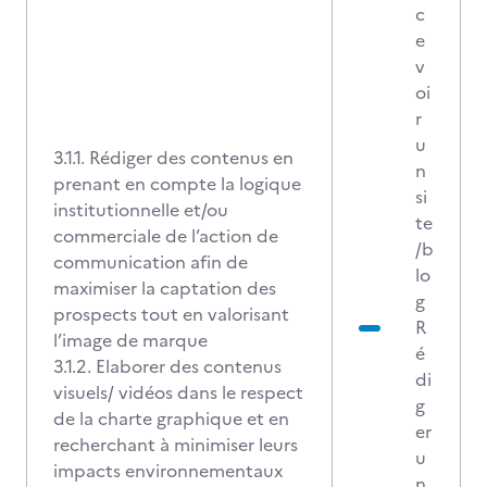
c
e
v
oi
r
u
3.1.1. Rédiger des contenus en
n
prenant en compte la logique
si
institutionnelle et/ou
te
commerciale de l’action de
/b
communication afin de
lo
maximiser la captation des
g
prospects tout en valorisant
R
l’image de marque
é
3.1.2. Elaborer des contenus
di
visuels/ vidéos dans le respect
g
de la charte graphique et en
er
recherchant à minimiser leurs
u
impacts environnementaux
n