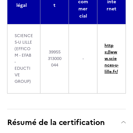
com
inte
légal
t
mer
rnet
cial
SCIENCE
S-U LILLE
http
(EFFICO
39955
s://ww
M - EFAB
313000
-
w.scie
-
044
nces-u-
EDUCTI
lille.fr/
VE
GROUP)
Résumé de la certification