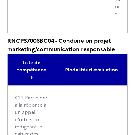
ur
s
RNCP37006BC04 - Conduire un projet
marketing/communication responsable
Liste de
compétence
Modalités d'évaluation
s
4.1.1. Participer
à la réponse à
un appel
d’offres en
rédigeant le
cahier des