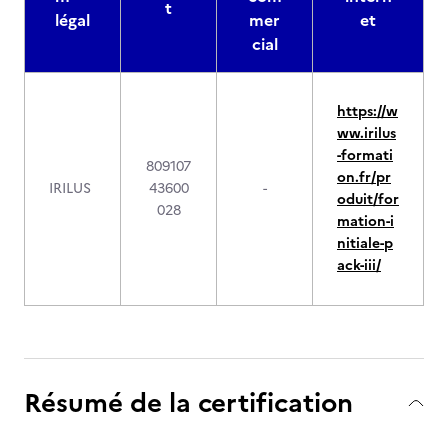
t
légal
mer
et
cial
https://w
ww.irilus
-formati
809107
on.fr/pr
IRILUS
43600
-
oduit/for
028
mation-i
nitiale-p
ack-iii/
Résumé de la certification