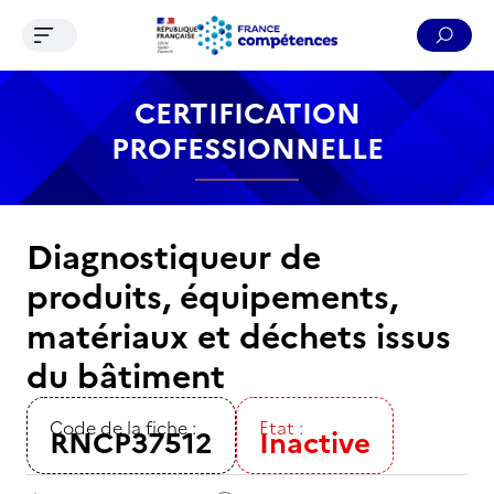
Ouvrir le menu de navigation
Reche
Contenu
Recherche
Menu
Pied de page
CERTIFICATION
PROFESSIONNELLE
Diagnostiqueur de
produits, équipements,
matériaux et déchets issus
du bâtiment
Code de la fiche :
Etat :
RNCP37512
Inactive