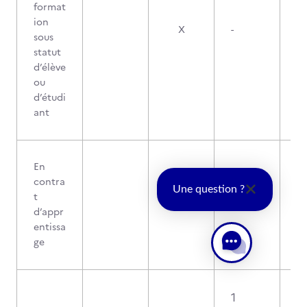
format
ion
X
-
sous
statut
d’élève
ou
d’étudi
ant
En
contra
Une question ?
t
X
-
d’appr
entissa
ge
1