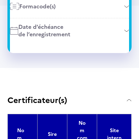
Formacode(s)
Date d’échéance
de l’enregistrement
Certificateur(s)
No
No
m
Site
Sire
m
com
intern