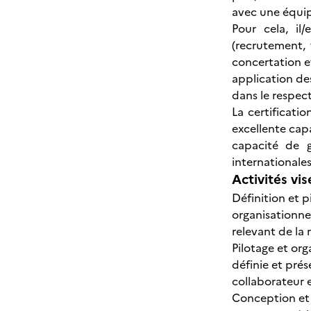
avec une équipe
Pour cela, il
(recrutement, 
concertation e
application des
dans le respect
La certificati
excellente capa
capacité de g
internationales
Activités vis
Définition et p
organisationne
relevant de la 
Pilotage et or
définie et pré
collaborateur 
Conception et 