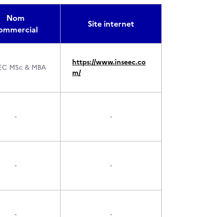
Nom
Site internet
ommercial
https://www.inseec.co
EC MSc & MBA
m/
-
-
-
-
-
-