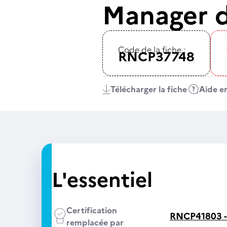
Manager d
Code de la fiche :
RNCP37748
Télécharger la fiche
Aide en
L'essentiel
Certification
RNCP41803 
remplacée par