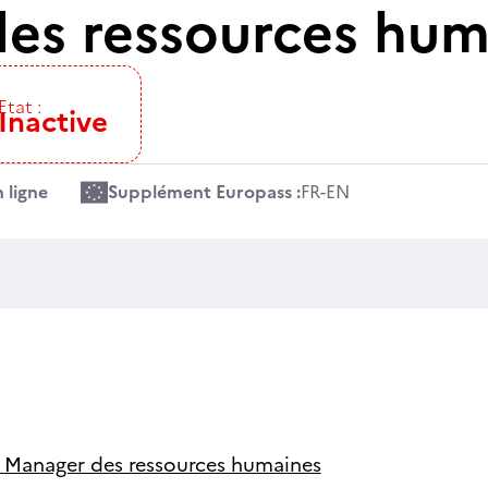
es ressources hum
Etat :
Inactive
 ligne
Supplément Europass :
FR
-
EN
-
Manager des ressources humaines