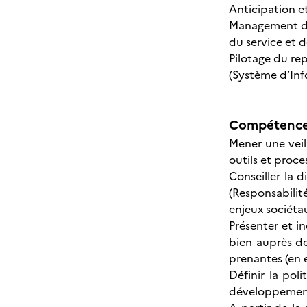
Anticipation et
Management d’
du service et d
Pilotage du re
(Système d’In
Compétences
Mener une veill
outils et proc
Conseiller la 
(Responsabilit
enjeux sociéta
Présenter et in
bien auprès de
prenantes (en 
Définir la pol
développement 