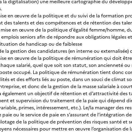
a la digitalisation) une meilleure cartographie du développ
s.
ise en œuvre de la politique et du suivi de la formation pr
des talents et des compétences et de rétention des tale
mise en œuvre de la politique d’égalité femme/homme, du h
emplois seniors afin de répondre aux obligations légales et
ituation de handicap ou de faiblesse
 la gestion des candidatures (en interne ou externalisée) d
ise en œuvre de la politique de rémunération qui doit être 
haque salarié, quel que soit son statut, son ancienneté ou
e poste occupé. La politique de rémunération tient donc 
ités et des efforts liés au poste, dans un souci de climat s
entreprise, et donc de la gestion de la masse salariale à cou
 également un objectif de rétention et d’attractivité des t
 et supervision du traitement de la paie qui dépend dir
t variable, primes, intéressement, etc.). Le/la manager des 
 paie ou le service de paie en s’assurant de l’intégration d
ilotage de la politique de prévention des risques santé et s
oyens nécessaires pour mettre en œuvre l’organisation de la 