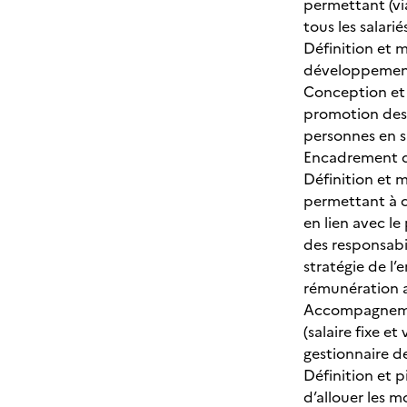
permettant (vi
tous les salarié
Définition et m
développement 
Conception et 
promotion des 
personnes en s
Encadrement de
Définition et m
permettant à c
en lien avec l
des responsabil
stratégie de l’
rémunération a
Accompagnement
(salaire fixe e
gestionnaire de
Définition et p
d’allouer les m