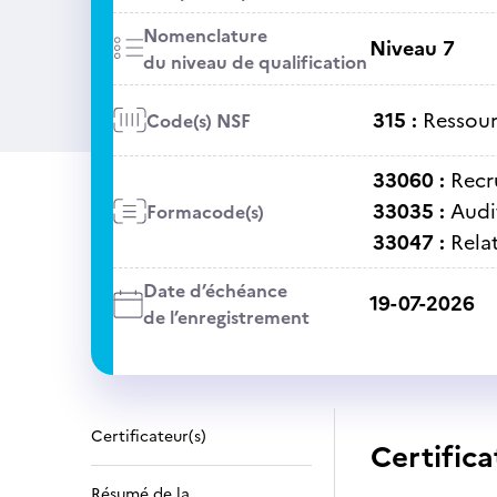
Nomenclature
Niveau 7
du niveau de qualification
315 :
Ressour
Code(s) NSF
33060 :
Recr
33035 :
Audi
Formacode(s)
33047 :
Rela
Date d’échéance
19-07-2026
de l’enregistrement
Certificateur(s)
Certifica
Résumé de la