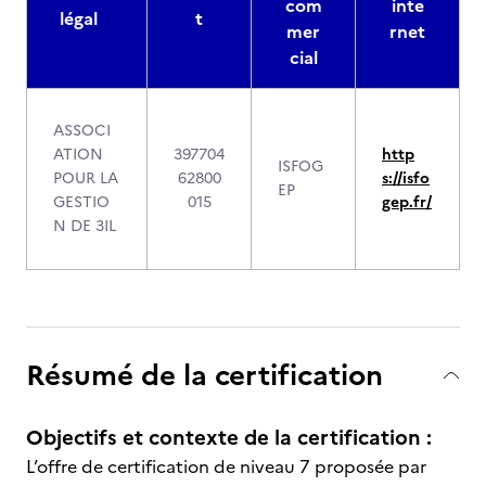
com
inte
légal
t
mer
rnet
cial
ASSOCI
ATION
397704
http
ISFOG
POUR LA
62800
s://isfo
EP
GESTIO
015
gep.fr/
N DE 3IL
Résumé de la certification
Objectifs et contexte de la certification :
L’offre de certification de niveau 7 proposée par