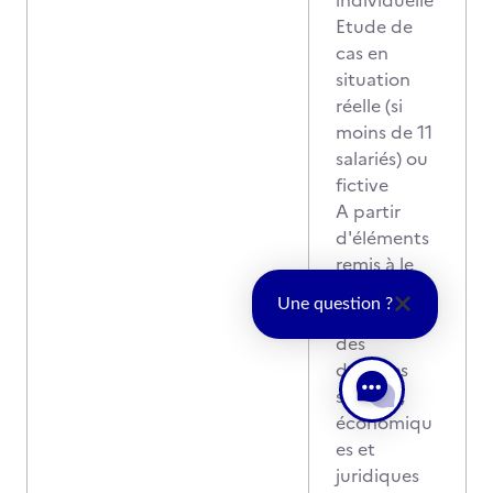
individuelle
Etude de
cas en
situation
réelle (si
moins de 11
salariés) ou
fictive
A partir
d'éléments
remis à le
candidat
Une question ?
concernant
des
données
sociales,
économiqu
es et
juridiques