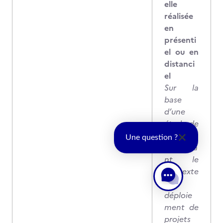
elle
réalisée
en
présenti
el ou en
distanci
el
Sur la
base
d’une
étude de
cas
Une question ?
présenta
nt le
contexte
d’un
déploie
ment de
projets