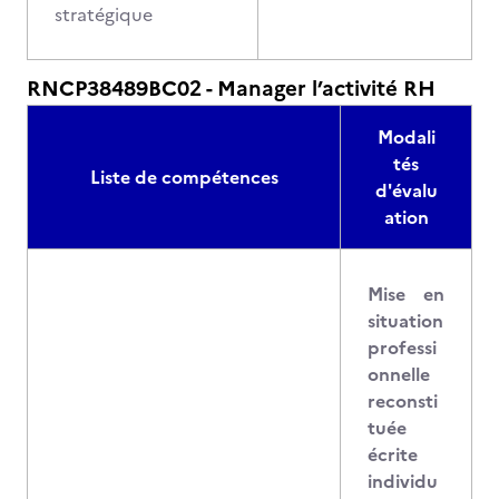
stratégique
RNCP38489BC02 - Manager l’activité RH
Modali
tés
Liste de compétences
d'évalu
ation
Mise en
situation
professi
onnelle
reconsti
tuée
écrite
individu