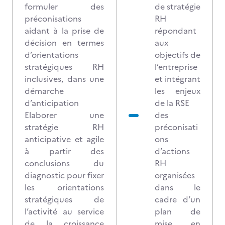
formuler des
de stratégie
préconisations
RH
aidant à la prise de
répondant
décision en termes
aux
d’orientations
objectifs de
stratégiques RH
l’entreprise
inclusives, dans une
et intégrant
démarche
les enjeux
d’anticipation
de la RSE
Elaborer une
des
stratégie RH
préconisati
anticipative et agile
ons
à partir des
d’actions
conclusions du
RH
diagnostic pour fixer
organisées
les orientations
dans le
stratégiques de
cadre d’un
l’activité au service
plan de
de la croissance
mise en