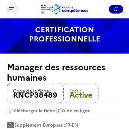
Ouvrir le menu de navigation
Reche
Contenu
Recherche
Menu
Pied de page
CERTIFICATION
PROFESSIONNELLE
Manager des ressources
humaines
Code de la fiche :
Etat :
RNCP38489
Active
Télécharger la fiche
Aide en ligne
Supplément Europass :
FR
-
EN