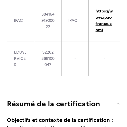
https://w
384164
ww.ipac-
IPAC
919000
IPAC
france.c
27
om/
EDUSE
52282
RVICE
368100
-
-
S
047
Résumé de la certification
Objectifs et contexte de la certification :