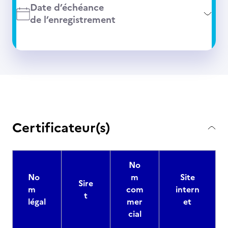
Date d’échéance
de l’enregistrement
Certificateur(s)
No
No
m
Site
Sire
m
com
intern
t
légal
mer
et
cial