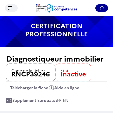
Ouvrir le menu de navigation
Reche
Contenu
Recherche
Menu
Pied de page
CERTIFICATION
PROFESSIONNELLE
Diagnostiqueur immobilier
Code de la fiche :
Etat :
RNCP39246
Inactive
Télécharger la fiche
Aide en ligne
Supplément Europass :
FR
-
EN