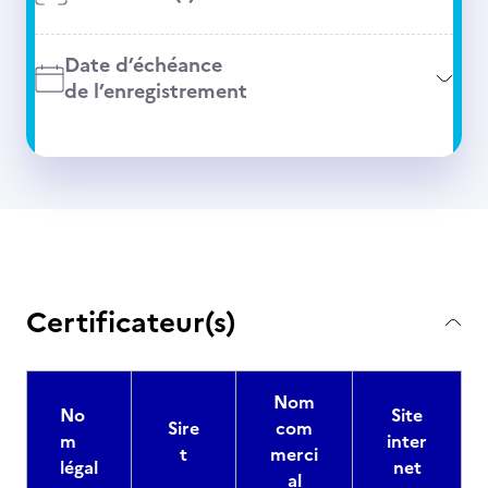
Date d’échéance
de l’enregistrement
Certificateur(s)
Nom
No
Site
Sire
com
m
inter
t
merci
légal
net
al