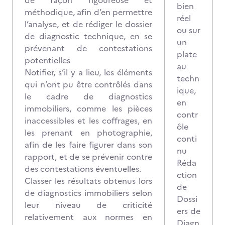
de façon rigoureuse et
bien
méthodique, afin d’en permettre
réel
l’analyse, et de rédiger le dossier
ou sur
de diagnostic technique, en se
un
prévenant de contestations
plate
potentielles
au
Notifier, s’il y a lieu, les éléments
techn
qui n’ont pu être contrôlés dans
ique,
le cadre de diagnostics
en
immobiliers, comme les pièces
contr
inaccessibles et les coffrages, en
ôle
les prenant en photographie,
conti
afin de les faire figurer dans son
nu
rapport, et de se prévenir contre
Réda
des contestations éventuelles.
ction
Classer les résultats obtenus lors
de
de diagnostics immobiliers selon
Dossi
leur niveau de criticité
ers de
relativement aux normes en
Diagn