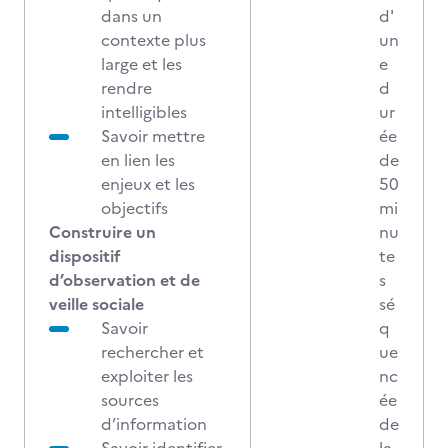
dans un
d'
contexte plus
un
large et les
e
rendre
d
intelligibles
ur
Savoir mettre
ée
en lien les
de
enjeux et les
50
objectifs
mi
Construire un
nu
dispositif
te
d’observation et de
s
veille sociale
sé
Savoir
q
rechercher et
ue
exploiter les
nc
sources
ée
d’information
de