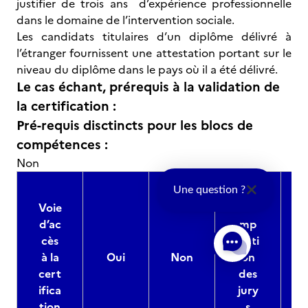
justifier de trois ans d’expérience professionnelle
dans le domaine de l’intervention sociale.
Les candidats titulaires d’un diplôme délivré à
l’étranger fournissent une attestation portant sur le
niveau du diplôme dans le pays où il a été délivré.
Le cas échant, prérequis à la validation de
la certification :
Pré-requis disctincts pour les blocs de
compétences :
Non
Une question ?
Voie
Co
d’ac
mp
cès
ositi
à la
Oui
Non
on
cert
des
ifica
jury
d
tion
s