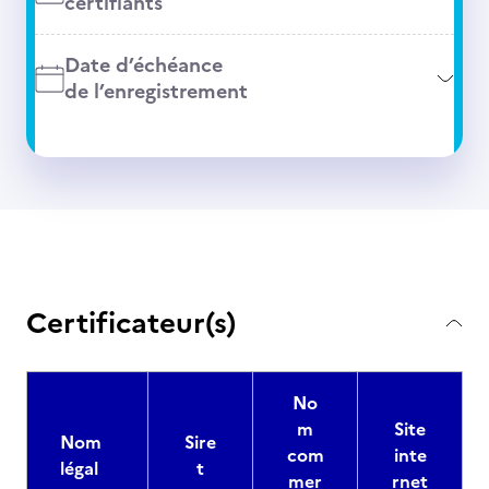
certifiants
Date d’échéance
de l’enregistrement
Certificateur(s)
No
m
Site
Nom
Sire
com
inte
légal
t
mer
rnet