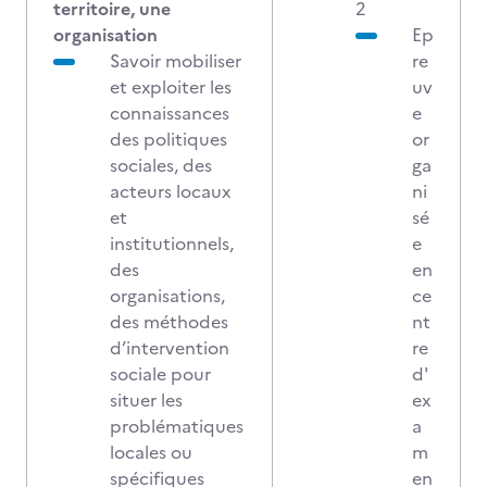
territoire, une
2
organisation
Ep
Savoir mobiliser
re
et exploiter les
uv
connaissances
e
des politiques
or
sociales, des
ga
acteurs locaux
ni
et
sé
institutionnels,
e
des
en
organisations,
ce
des méthodes
nt
d’intervention
re
sociale pour
d'
situer les
ex
problématiques
a
locales ou
m
spécifiques
en