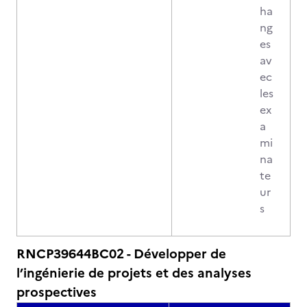
ha
ng
es
av
ec
les
ex
a
mi
na
te
ur
s
RNCP39644BC02 - Développer de
l’ingénierie de projets et des analyses
prospectives