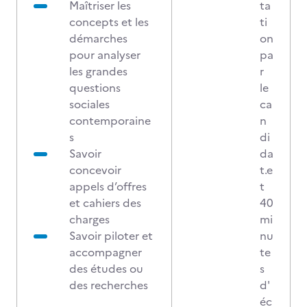
Maîtriser les
ta
concepts et les
ti
démarches
on
pour analyser
pa
les grandes
r
questions
le
sociales
ca
contemporaine
n
s
di
Savoir
da
concevoir
t.e
appels d’offres
t
et cahiers des
40
charges
mi
Savoir piloter et
nu
accompagner
te
des études ou
s
des recherches
d'
éc