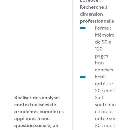
Epreuve :
Recherche à
dimension
professionnelle
Forme :
Mémoire
de 90 à
120
pages
hors
annexes
Ecrit
noté sur
20 : coef.
Réaliser des analyses
3 et
contextualisées de
soutenan
problèmes complexes
ce orale
appliqués à une
notée sur
question sociale, un
20 : coef.