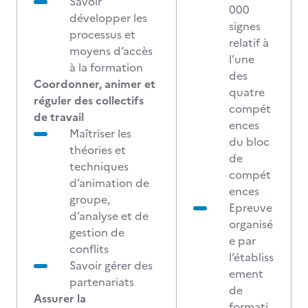
Savoir
000
développer les
signes
processus et
relatif à
moyens d’accès
l’une
à la formation
des
Coordonner, animer et
quatre
réguler des collectifs
compét
de travail
ences
Maîtriser les
du bloc
théories et
de
techniques
compét
d’animation de
ences
groupe,
Epreuve
d’analyse et de
organisé
gestion de
e par
conflits
l’établiss
Savoir gérer des
ement
partenariats
de
Assurer la
formati