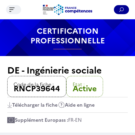
Ouvrir le menu de navigation
Reche
Contenu
Recherche
Menu
Pied de page
CERTIFICATION
PROFESSIONNELLE
DE - Ingénierie sociale
Code de la fiche :
Etat :
RNCP39644
Active
Télécharger la fiche
Aide en ligne
Supplément Europass :
FR
-
EN