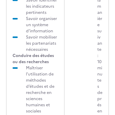
Savoir identifier
la
les indicateurs
m
pertinents
an
Savoir organiser
ièr
un système
e
d’information
su
Savoir mobiliser
iv
les partenariats
an
nécessaires
te
Conduire des études
:
ou des recherches
10
Maîtriser
mi
l’utilisation de
nu
méthodes
te
d’études et de
s
recherche en
de
sciences
pr
humaines et
és
sociales
en