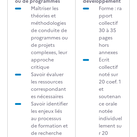
ou de programmes
développement
Maîtriser les
Forme :
ra
théories et
pport
méthodologies
collectif
de conduite de
30 à 35
programmes ou
pages
de projets
hors
complexes, leur
annexes
approche
Ecrit
critique
collectif
Savoir évaluer
noté sur
les ressources
20 coef. 1
correspondant
et
es nécessaires
soutenan
Savoir identifier
ce orale
les enjeux liés
notée
au processus
individuel
de formation et
lement su
de recherche
r 20