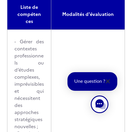
Liste de
compéten
Modalités d'évaluation
ces
- Gérer des
contextes
professionne
ls ou
d’études
complexes,
Une question ?
imprévisibles
et qui
nécessitent
des
approches
stratégiques
nouvelles ;