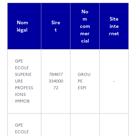
No
m
Site
Nom
Sire
com
inte
légal
t
mer
rnet
cial
GPE
ECOLE
SUPERIE
784617
GROU
URE
334000
PE
-
PROFESS
72
ESPI
IONS
IMMOB
GPE
ECOLE