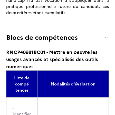
handicap n'a pas vocation à s'appliquer dans la
pratique professionnelle future du candidat, ces
deux critères étant cumulatifs.
Blocs de compétences
RNCP40981BC01 - Mettre en oeuvre les
usages avancés et spécialisés des outils
numériques
Liste de
compé
Modalités d'évaluation
tences
-
Identifier