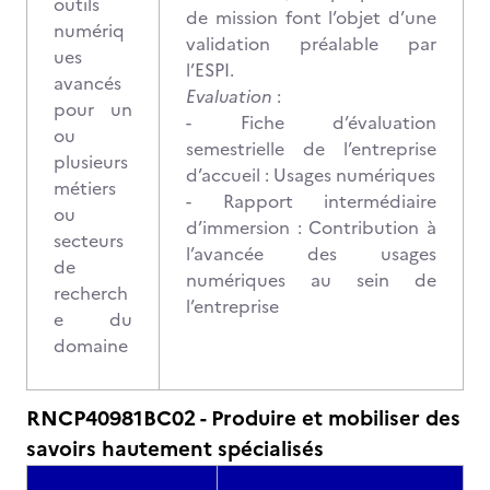
outils
de mission font l’objet d’une
numériq
validation préalable par
ues
l’ESPI.
avancés
Evaluation
:
pour un
- Fiche d’évaluation
ou
semestrielle de l’entreprise
plusieurs
d’accueil : Usages numériques
métiers
- Rapport intermédiaire
ou
d’immersion : Contribution à
secteurs
l’avancée des usages
de
numériques au sein de
recherch
l’entreprise
e du
domaine
RNCP40981BC02 - Produire et mobiliser des
savoirs hautement spécialisés