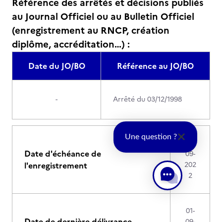
Référence des arrêtés et décisions publiés
au Journal Officiel ou au Bulletin Officiel
(enregistrement au RNCP, création
diplôme, accréditation…) :
Date du JO/BO
Référence au JO/BO
-
Arrêté du 03/12/1998
Une question ?
01-
Date d'échéance de
09-
l'enregistrement
202
2
01-
Date de dernière délivrance
09-