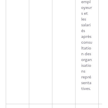
empl
oyeur
s et
les
salari
és
après
consu
ltatio
n des
organ
isatio
ns
repré
senta
tives.