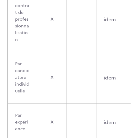
contra
t de
idem
profes
X
sionna
lisatio
n
Par
candid
idem
ature
X
individ
uelle
Par
idem
expéri
X
ence