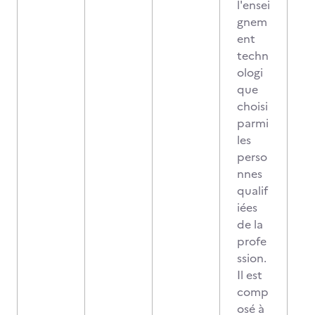
l'ensei
gnem
ent
techn
ologi
que
choisi
parmi
les
perso
nnes
qualif
iées
de la
profe
ssion.
Il est
comp
osé à