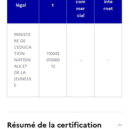
com
inte
légal
t
mer
rnet
cial
MINISTE
RE DE
L'EDUCA
TION
110043
NATION
015000
-
-
ALE ET
12
DE LA
JEUNESS
E
Résumé de la certification