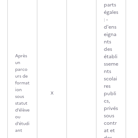
parts
égales
: -
d'ens
eigna
nts
des
Après
établi
un
sseme
parco
nts
urs de
scolai
format
res
ion
publi
X
sous
cs,
statut
privés
d’élève
sous
ou
contr
d’étudi
at et
ant
des