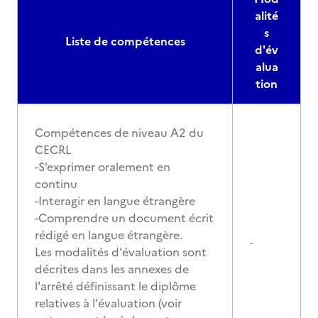
alité
s
Liste de compétences
d'év
alua
tion
Compétences de niveau A2 du
CECRL
-S’exprimer oralement en
continu
-Interagir en langue étrangère
-Comprendre un document écrit
rédigé en langue étrangère.
-
Les modalités d'évaluation sont
décrites dans les annexes de
l'arrêté définissant le diplôme
relatives à l'évaluation (voir