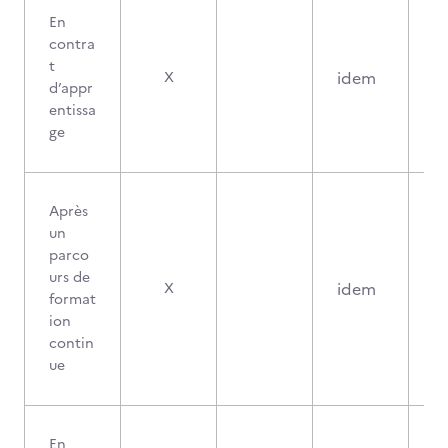
En
contra
t
idem
X
d’appr
entissa
ge
Après
un
parco
urs de
idem
X
format
ion
contin
ue
En