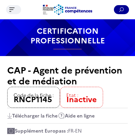
Ouvrir le menu de navigation
Reche
Contenu
Recherche
Menu
Pied de page
CERTIFICATION
PROFESSIONNELLE
CAP - Agent de prévention
et de médiation
Code de la fiche :
Etat :
RNCP1145
Inactive
Télécharger la fiche
Aide en ligne
Supplément Europass :
FR
-
EN