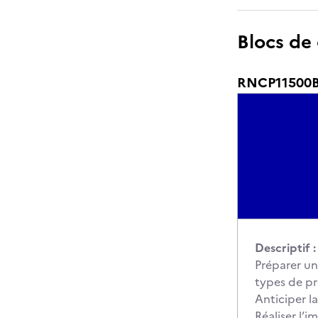
Blocs de
RNCP11500BC
Descriptif :
Préparer une
types de pr
Anticiper l
Réaliser l’