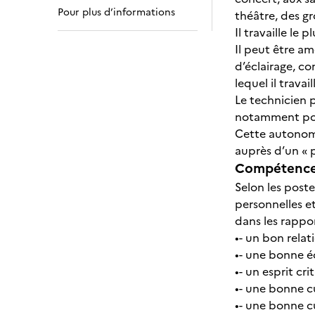
Pour plus d’informations
théâtre, des g
Il travaille le
Il peut être a
d’éclairage, c
lequel il travai
Le technicien 
notamment pour 
Cette autonomi
auprès d’un « 
Compétences
Selon les poste
personnelles et
dans les rapport
•- un bon relat
•- une bonne é
•- un esprit cr
•- une bonne c
•- une bonne cu