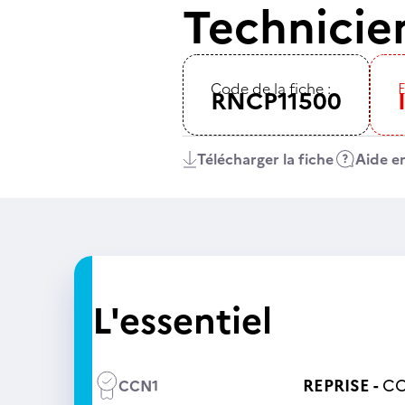
Technicie
Code de la fiche :
E
RNCP11500
Télécharger la fiche
Aide en
L'essentiel
REPRISE -
CC
CCN1