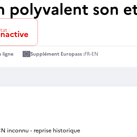
n polyvalent son e
tat :
Inactive
 ligne
Supplément Europass :
FR
-
EN
N inconnu - reprise historique