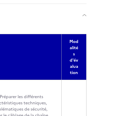
Mod
alité
s
d'év
alua
tion
Préparer les différents
actéristiques techniques,
oblématiques de sécurité,
r le câblage de la chaîne