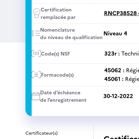
Certification
RNCP38528 
remplacée par
Nomenclature
Niveau 4
du niveau de qualification
323r :
Techni
Code(s) NSF
45062 :
Régi
Formacode(s)
45061 :
Régi
Date d’échéance
30-12-2022
de l’enregistrement
Certificateur(s)
Certifica