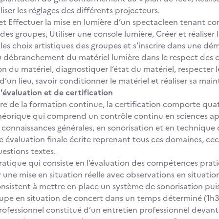
iser les réglages des différents projecteurs.
et Effectuer la mise en lumière d’un spectacleen tenant co
 des groupes, Utiliser une console lumière, Créer et réaliser
 les choix artistiques des groupes et s’inscrire dans une 
 débranchement du matériel lumière dans le respect des c
n du matériel, diagnostiquer l’état du matériel, respecter 
’un lieu, savoir conditionner le matériel et réaliser sa mai
'évaluation et de certification
re de la formation continue, la certification comporte quat
théorique qui comprend un contrôle continu en sciences app
n connaissances générales, en sonorisation et en technique d’
ne évaluation finale écrite reprenant tous ces domaines, cec
uestions textes.
pratique qui consiste en l’évaluation des compétences prat
r une mise en situation réelle avec observations en situatio
onsistent à mettre en place un système de sonorisation puis 
oupe en situation de concert dans un temps déterminé (1h
professionnel constitué d’un entretien professionnel devant