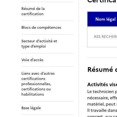
Résumé de la
certification
Nom légal
Blocs de compétences
ASS RECHER
Secteur d’activité et
type d’emploi
Voie d’accès
Résumé de
Liens avec d’autres
certifications
Activités vis
professionnelles,
certifications ou
Le technicien p
habilitations
nécessaire, eff
matériel, peut 
Base légale
Il travaille dan
concert, aux sa