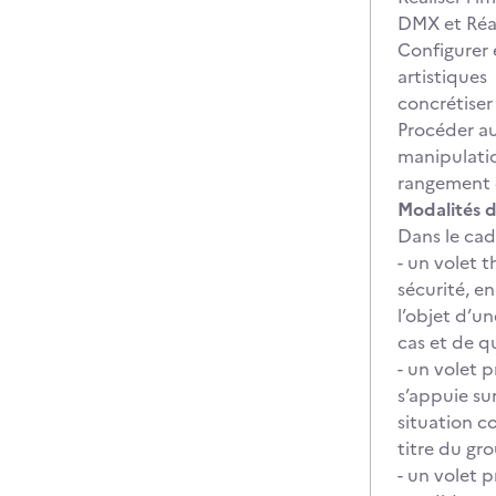
DMX et Réal
Configurer 
artistiques
concrétiser
Procéder au
manipulatio
rangement d
Modalités d
Dans le cad
- un volet 
sécurité, e
l’objet d’u
cas et de q
- un volet 
s’appuie su
situation c
titre du gr
- un volet 