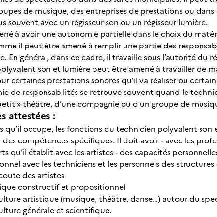
roupes de musique, des entreprises de prestations ou dans d
 plus souvent avec un régisseur son ou un régisseur lumière.
mené à avoir une autonomie partielle dans le choix du matér
omme il peut être amené à remplir une partie des responsabi
lle. En général, dans ce cadre, il travaille sous l’autorité du 
polyvalent son et lumière peut être amené à travailler d
certaines prestations sonores qu’il va réaliser ou certaine
e de responsabilités se retrouve souvent quand le technic
petit » théâtre, d’une compagnie ou d’un groupe de musi
 attestées :
s qu’il occupe, les fonctions du technicien polyvalent son 
 des compétences spécifiques. Il doit avoir - avec les profes
s qu’il établit avec les artistes - des capacités personnelles 
ionnel avec les techniciens et les personnels des structures 
coute des artistes
itique constructif et propositionnel
ulture artistique (musique, théâtre, danse…) autour du spe
lture générale et scientifique.