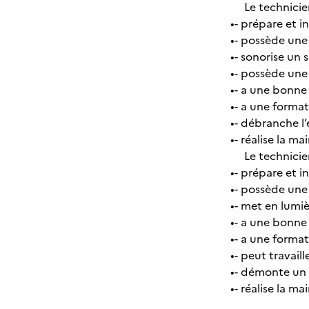
Le technicien 
•- prépare et 
•- possède une
•- sonorise un 
•- possède une
•- a une bonne
•- a une format
•- débranche l
•- réalise la 
Le technicien 
•- prépare et i
•- possède une
•- met en lumi
•- a une bonne 
•- a une format
•- peut travail
•- démonte un g
•- réalise la 