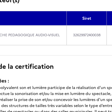
Siret
CHE PEDAGOGIQUE AUDIO-VISUEL
32629972400038
 la certification
ées :
olyvalent son et lumière participe de la réalisation d’un sp
ectue la sonorisation et/ou la mise en lumière du spectacle
réaliser la prise de son et/ou concevoir les lumières d'un sp
s des structures de tailles très variables selon le type d’entr
lles de spectacles ou dans des salles municipales. Il peut t