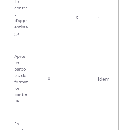
En
contra
t
X
-
d’appr
entissa
ge
Après
un
parco
urs de
Idem
X
format
ion
contin
ue
En