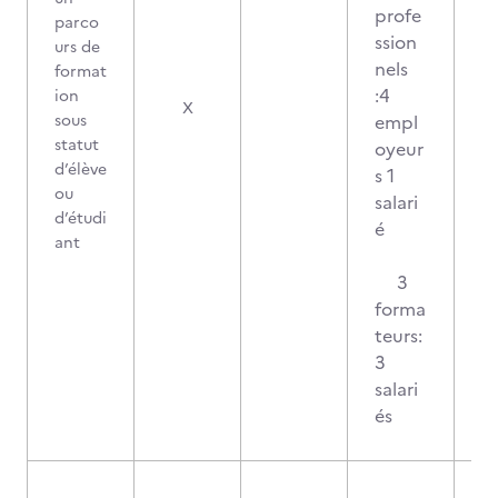
profe
parco
ssion
urs de
nels
format
:4
ion
X
sous
empl
statut
oyeur
d’élève
s 1
ou
salari
d’étudi
é
ant
3
forma
teurs:
3
salari
és