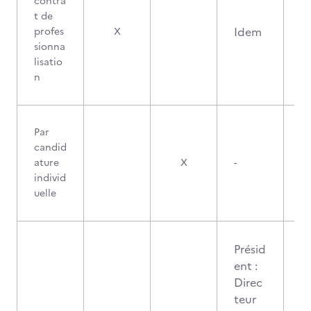
contra
t de
Idem
profes
X
sionna
lisatio
n
Par
candid
ature
X
-
individ
uelle
Présid
ent :
Direc
teur