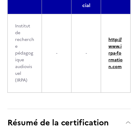
cial
Institut
de
recherch
http://
e
www.i
pédagog
-
-
rpa-fo
ique
rmatio
audiovis
n.com
uel
(IRPA)
Résumé de la certification