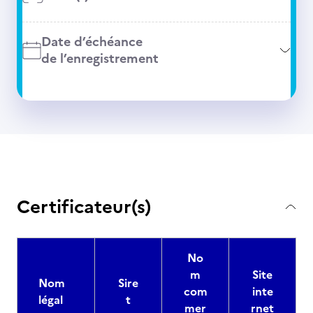
Date d’échéance
de l’enregistrement
Certificateur(s)
No
m
Site
Nom
Sire
com
inte
légal
t
mer
rnet