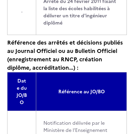
Arrêté du 24 février 2011 fixant
la liste des écoles habilitées à
-
délivrer un titre d'ingénieur
diplômé
Référence des arrêtés et décisions publiés
au Journal Officiel ou au Bulletin Officiel
(enregistrement au RNCP, création
diplôme, accréditation…) :
Dat
e du
Référence au JO/BO
JO/B
O
Notification délivrée par le
Ministère de l’Enseignement