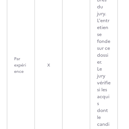
du
jury.
L'entr
etien
se
fonde
sur ce
dossi
Par
er.
expéri
X
Le
ence
jury
vérifie
si les
acqui
s
dont
le
candi