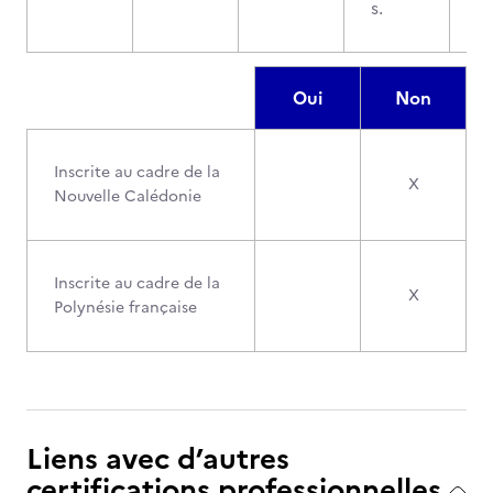
s.
Oui
Non
Inscrite au cadre de la
X
Nouvelle Calédonie
Inscrite au cadre de la
X
Polynésie française
Liens avec d’autres
certifications professionnelles,