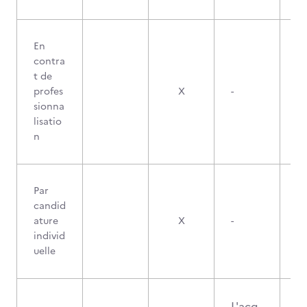
En
contra
t de
profes
X
-
sionna
lisatio
n
Par
candid
ature
X
-
individ
uelle
L'acq