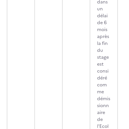
dans
un
délai
de 6
mois
après
la fin
du
stage
est
consi
déré
com
me
démis
sionn
aire
de
l'Ecol