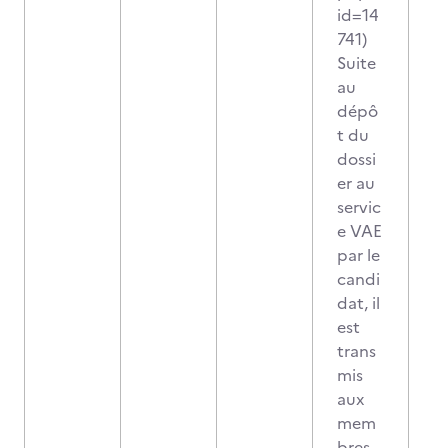
id=14
741)
Suite
au
dépô
t du
dossi
er au
servic
e VAE
par le
candi
dat, il
est
trans
mis
aux
mem
bres