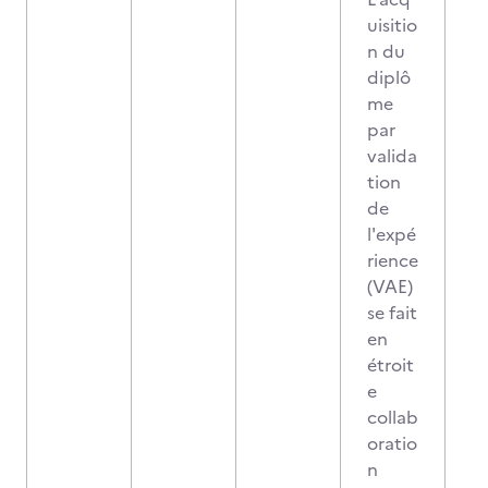
uisitio
n du
diplô
me
par
valida
tion
de
l'expé
rience
(VAE)
se fait
en
étroit
e
collab
oratio
n