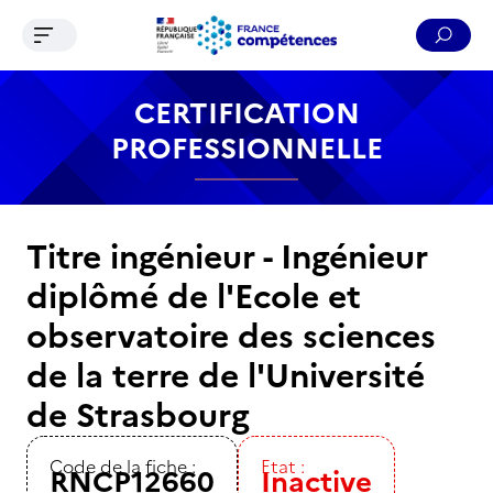
Ouvrir le menu de navigation
Reche
Contenu
Recherche
Menu
Pied de page
CERTIFICATION
PROFESSIONNELLE
Titre ingénieur - Ingénieur
diplômé de l'Ecole et
observatoire des sciences
de la terre de l'Université
de Strasbourg
Code de la fiche :
Etat :
RNCP12660
Inactive