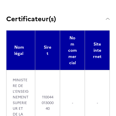
Certificateur(s)
No
m
Site
Nom
Sire
com
inte
légal
t
mer
rnet
cial
MINISTE
RE DE
L'ENSEIG
NEMENT
110044
SUPERIE
013000
-
-
UR ET
40
DE LA