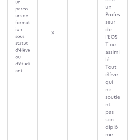
un
un
parco
Profes
urs de
seur
format
de
ion
X
sous
l'EOS
statut
T ou
d’élève
assimi
ou
lé.
d’étudi
Tout
ant
élève
qui
ne
soutie
nt
pas
son
diplô
me