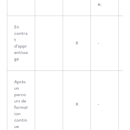
e.
En
contra
t
X
-
d’appr
entissa
ge
Après
un
parco
urs de
X
-
format
ion
contin
ue