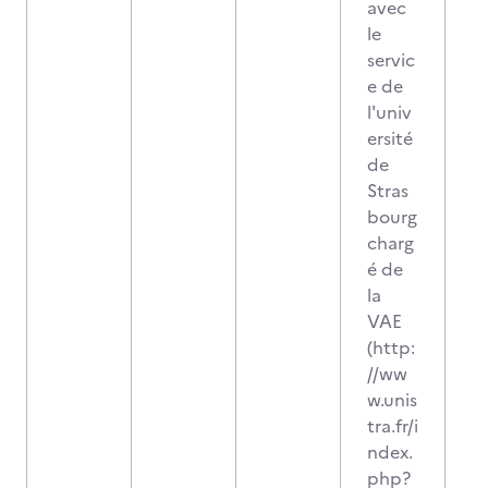
avec
le
servic
e de
l'univ
ersité
de
Stras
bourg
charg
é de
la
VAE
(http:
//ww
w.unis
tra.fr/i
ndex.
php?