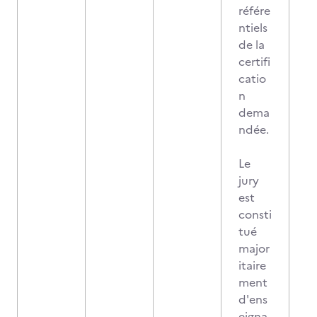
référe
ntiels
de la
certifi
catio
n
dema
ndée.
Le
jury
est
consti
tué
major
itaire
ment
d'ens
eigna