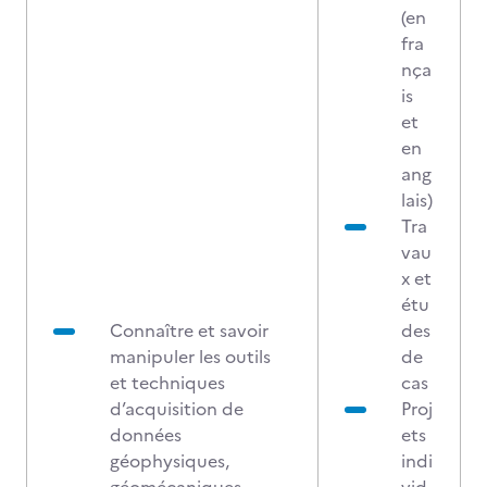
(en
fra
nça
is
et
en
ang
lais)
Tra
vau
x et
étu
Connaître et savoir
des
manipuler les outils
de
et techniques
cas
d’acquisition de
Proj
données
ets
géophysiques,
indi