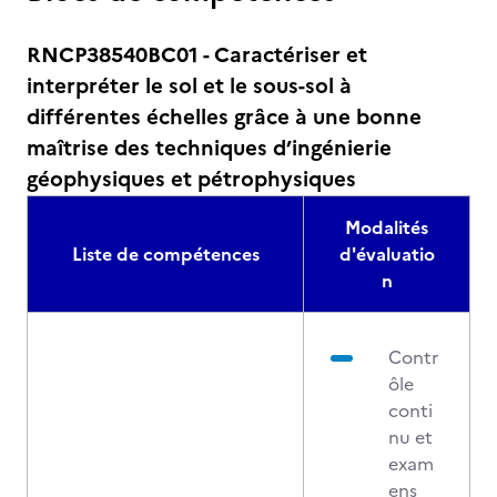
RNCP38540BC01 - Caractériser et
interpréter le sol et le sous-sol à
différentes échelles grâce à une bonne
maîtrise des techniques d’ingénierie
géophysiques et pétrophysiques
Modalités
Liste de compétences
d'évaluatio
n
Contr
ôle
conti
nu et
exam
ens