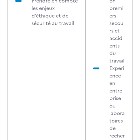
Prendre en compte
on
les enjeux
premi
d’éthique et de
ers
sécurité au travail
secou
rs et
accid
ents
du
travail
Expéri
ence
en
entre
prise
ou
labora
toires
de
recher