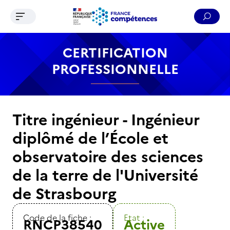
Ouvrir le menu de navigation
Reche
Contenu
Recherche
Menu
Pied de page
CERTIFICATION
PROFESSIONNELLE
Titre ingénieur - Ingénieur
diplômé de l’École et
observatoire des sciences
de la terre de l'Université
de Strasbourg
Code de la fiche :
Etat :
RNCP38540
Active