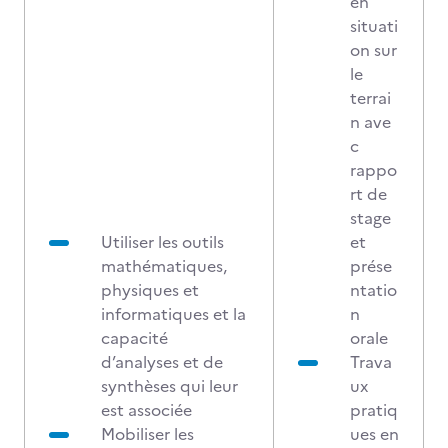
en
situati
on sur
le
terrai
n ave
c
rappo
rt de
stage
Utiliser les outils
et
mathématiques,
prése
physiques et
ntatio
informatiques et la
n
capacité
orale
d’analyses et de
Trava
synthèses qui leur
ux
est associée
pratiq
Mobiliser les
ues en