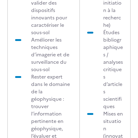
valider des
initiatio
dispositifs
n à la
innovants pour
recherc
caractériser le
he)
sous-sol
Études
Améliorer les
bibliogr
techniques
aphique
d’imagerie et de
s /
surveillance du
analyses
sous-sol
critique
Rester expert
s
dans le domaine
d’article
de la
s
géophysique :
scientifi
trouver
ques
l’information
Mises en
pertinente en
situatio
géophysique,
n
l’évaluer et
(innovat