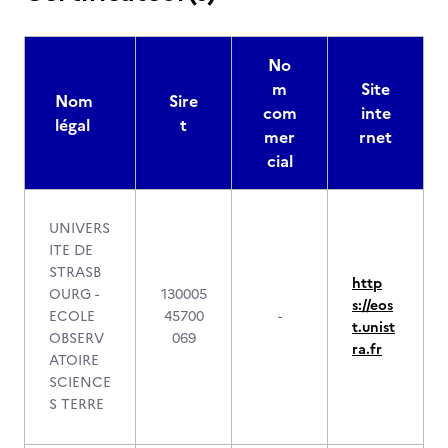
No
m
Site
Nom
Sire
com
inte
légal
t
mer
rnet
cial
UNIVERS
ITE DE
STRASB
http
OURG -
130005
s://eos
ECOLE
45700
-
t.unist
OBSERV
069
ra.fr
ATOIRE
SCIENCE
S TERRE