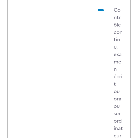
Co
ntr
ôle
con
tin
u,
exa
me
n
écri
t
ou
oral
ou
sur
ord
inat
eur