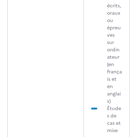
écrits,
oraux
ou
épreu
ves
sur
ordin
ateur
(en
frança
is et
en
anglai
s)
Étude
s de
cas et
mise