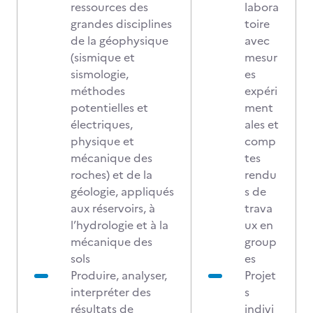
ressources des
labora
grandes disciplines
toire
de la géophysique
avec
(sismique et
mesur
sismologie,
es
méthodes
expéri
potentielles et
ment
électriques,
ales et
physique et
comp
mécanique des
tes
roches) et de la
rendu
géologie, appliqués
s de
aux réservoirs, à
trava
l’hydrologie et à la
ux en
mécanique des
group
sols
es
Produire, analyser,
Projet
interpréter des
s
résultats de
indivi