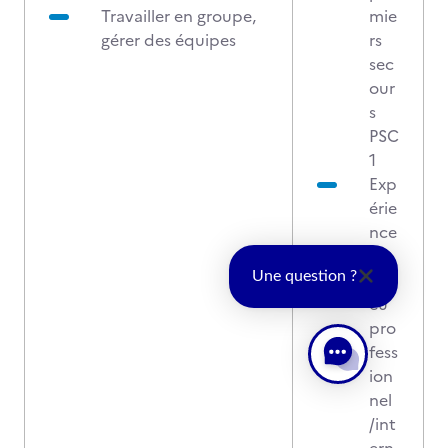
Travailler en groupe,
mie
gérer des équipes
rs
sec
our
s
PSC
1
Exp
érie
nce
en
mili
Une question ?
eu
pro
fess
ion
nel
/int