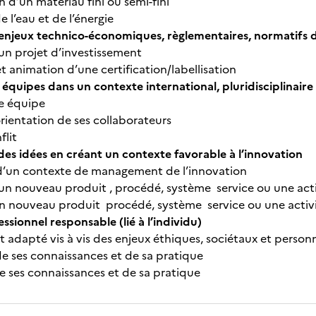
 d’un matériau fini ou semi-fini
 l’eau et de l’énergie
s enjeux technico-économiques, règlementaires, normatifs d
n projet d’investissement
t animation d’une certification/labellisation
équipes dans un contexte international, pluridisciplinaire 
e équipe
rientation de ses collaborateurs
flit
des idées en créant un contexte favorable à l’innovation
d’un contexte de management de l’innovation
n nouveau produit , procédé, système service ou une acti
un nouveau produit procédé, système service ou une activi
essionnel responsable (lié à l’individu)
 adapté vis à vis des enjeux éthiques, sociétaux et person
de ses connaissances et de sa pratique
e ses connaissances et de sa pratique