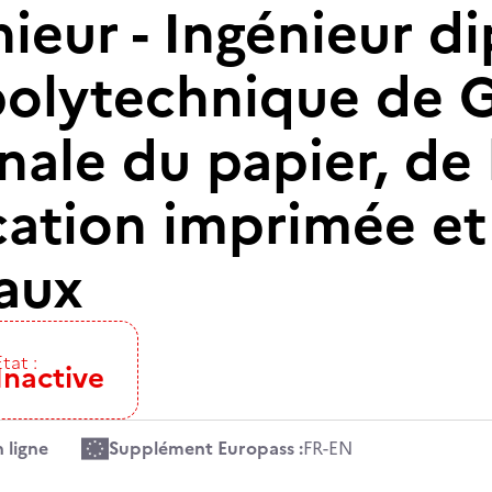
nieur - Ingénieur 
 polytechnique de 
nale du papier, de 
tion imprimée et
aux
Etat :
Inactive
 ligne
Supplément Europass :
FR
-
EN