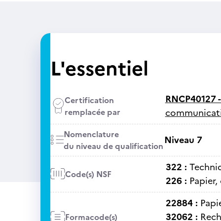
L'essentiel
RNCP40127 
Certification
remplacée par
communicatio
Nomenclature
Niveau 7
du niveau de qualification
322 :
Techniq
Code(s) NSF
226 :
Papier,
22884 :
Papi
32062 :
Rech
Formacode(s)