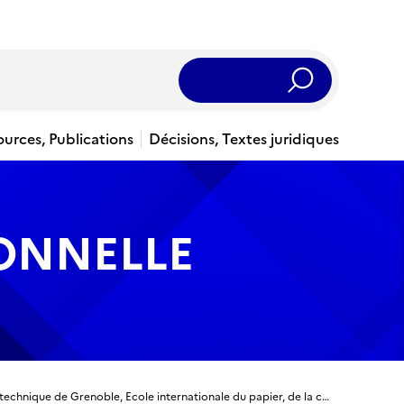
Rechercher
ources, Publications
Décisions, Textes juridiques
IONNELLE
Titre ingénieur - Ingénieur diplômé de l’Institut polytechnique de Grenoble, Ecole internationale du papier, de la communication imprimée et des biomatériaux