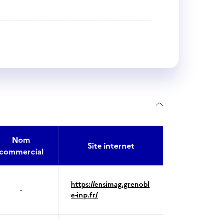
Nom
Site internet
commercial
https://ensimag.grenobl
-
e-inp.fr/