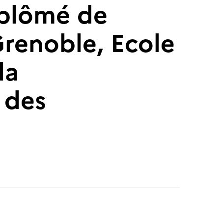
diplômé de
Grenoble, Ecole
la
 des