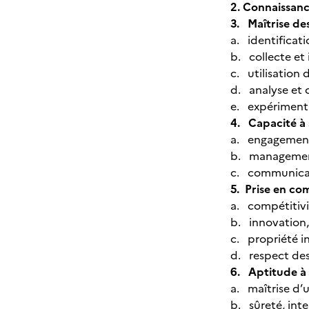
2. Connaissanc
3. Maîtrise des
a. identificat
b. collecte et
c. utilisation 
d. analyse et
e. expériment
4. Capacité à s
a. engagement 
b. management 
c. communicati
5. Prise en co
a. compétitivi
b. innovation,
c. propriété in
d. respect des
6. Aptitude à t
a. maîtrise d’
b. sûreté, int