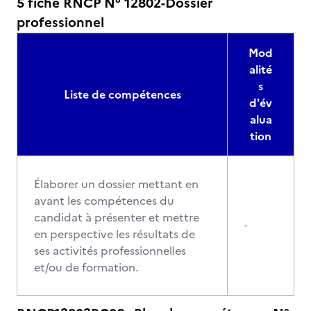
5 fiche RNCP N° 12802-Dossier
professionnel
Mod
alité
s
Liste de compétences
d'év
alua
tion
Élaborer un dossier mettant en
avant les compétences du
candidat à présenter et mettre
-
en perspective les résultats de
ses activités professionnelles
et/ou de formation.