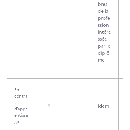
bres
de la
profe
ssion
intére
ssée
par le
diplô
me
En
contra
t
idem
X
d’appr
entissa
ge