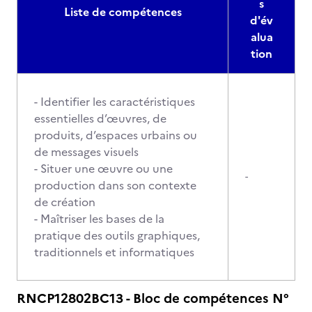
s
Liste de compétences
d'év
alua
tion
- Identifier les caractéristiques
essentielles d’œuvres, de
produits, d’espaces urbains ou
de messages visuels
- Situer une œuvre ou une
-
production dans son contexte
de création
- Maîtriser les bases de la
pratique des outils graphiques,
traditionnels et informatiques
RNCP12802BC13 - Bloc de compétences N°