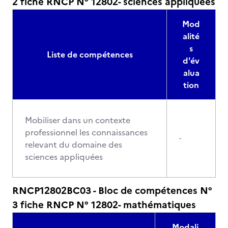
2 fiche RNCP N° 12802- sciences appliquées
Mod
alité
s
Liste de compétences
d'év
alua
tion
Mobiliser dans un contexte
professionnel les connaissances
-
relevant du domaine des
sciences appliquées
RNCP12802BC03 - Bloc de compétences N°
3 fiche RNCP N° 12802- mathématiques
Modali