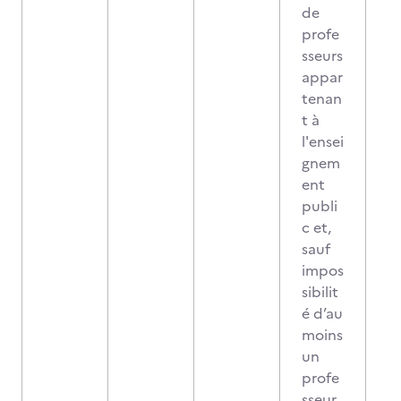
de
profe
sseurs
appar
tenan
t à
l'ensei
gnem
ent
publi
c et,
sauf
impos
sibilit
é d’au
moins
un
profe
sseur