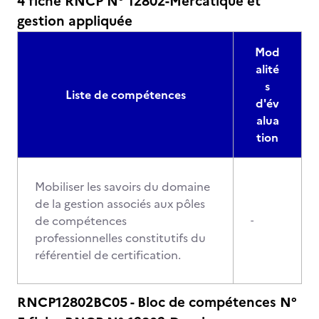
4 fiche RNCP N° 12802-Mercatique et
gestion appliquée
Mod
alité
s
Liste de compétences
d'év
alua
tion
Mobiliser les savoirs du domaine
de la gestion associés aux pôles
de compétences
-
professionnelles constitutifs du
référentiel de certification.
RNCP12802BC05 - Bloc de compétences N°