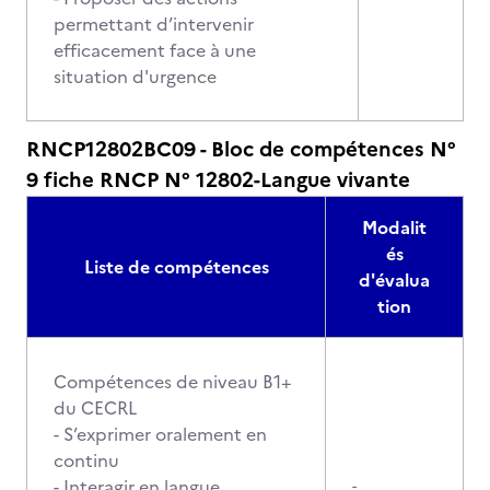
permettant d’intervenir
efficacement face à une
situation d'urgence
RNCP12802BC09 - Bloc de compétences N°
9 fiche RNCP N° 12802-Langue vivante
Modalit
és
Liste de compétences
d'évalua
tion
Compétences de niveau B1+
du CECRL
- S’exprimer oralement en
continu
- Interagir en langue
-