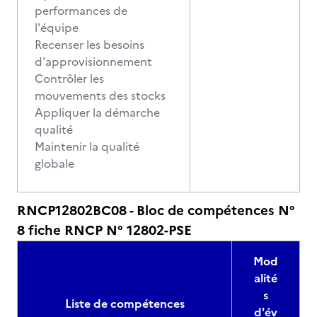
performances de
l'équipe
Recenser les besoins
d'approvisionnement
Contrôler les
mouvements des stocks
Appliquer la démarche
qualité
Maintenir la qualité
globale
RNCP12802BC08 - Bloc de compétences N°
8 fiche RNCP N° 12802-PSE
Mod
alité
s
Liste de compétences
d'év