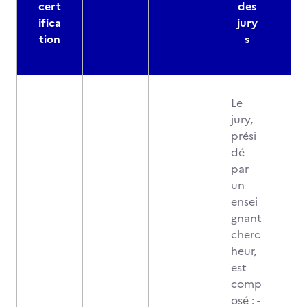
cert
des
ifica
jury
d
tion
s
Le
jury,
prési
dé
par
un
ensei
gnant
cherc
heur,
est
comp
osé : -