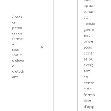
appar
tenan
Après
t à
un
l'ensei
parco
gnem
urs de
ent
format
privé
ion
sous
X
sous
contr
statut
at ou
d’élève
exerç
ou
ant
d’étudi
en
ant
centr
e de
forma
tion
d’app