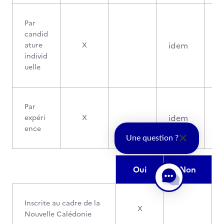
Par
candid
idem
ature
X
individ
uelle
Par
idem
expéri
X
ence
Une question ?
Oui
Non
Inscrite au cadre de la
X
Nouvelle Calédonie