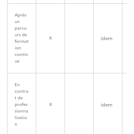
Après
un
parco
urs de
idem
X
format
ion
contin
ue
En
contra
t de
idem
profes
X
sionna
lisatio
n