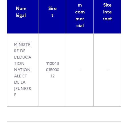
m
Site
Nom
Sire
com
inte
légal
t
mer
rnet
cial
MINISTE
RE DE
L'EDUCA
TION
110043
NATION
015000
-
-
ALE ET
12
DE LA
JEUNESS
E