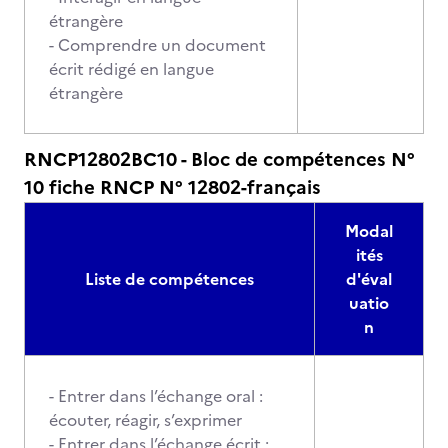
étrangère
- Comprendre un document
écrit rédigé en langue
étrangère
RNCP12802BC10 - Bloc de compétences N°
10 fiche RNCP N° 12802-français
Modal
ités
Liste de compétences
d'éval
uatio
n
- Entrer dans l’échange oral :
écouter, réagir, s’exprimer
- Entrer dans l’échange écrit :