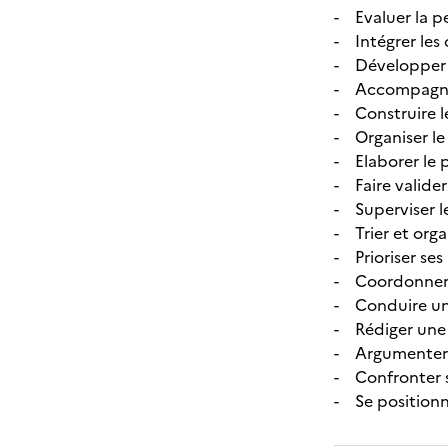
- Evaluer la p
- Intégrer le
- Développer 
- Accompagner
- Construire l
- Organiser le
- Elaborer le p
- Faire valider 
- Superviser l
- Trier et orga
- Prioriser ses 
- Coordonner s
- Conduire un 
- Rédiger une 
- Argumenter e
- Confronter se
- Se positionn