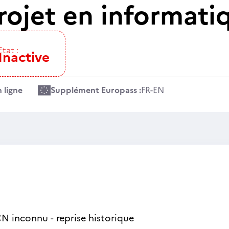
rojet en informati
Etat :
Inactive
 ligne
Supplément Europass :
FR
-
EN
N inconnu - reprise historique