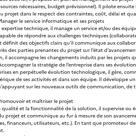
ssources nécessaires, budget prévisionnel). Il pilote ensuit
projet dans le respect des contraintes, coût, délai et qual
anager le service informatique et ses projets
 expertise technique, il manage un service et/ou des équipe
pable de répondre aux challenges techniques (collaborateur
t définit des objectifs clairs qu’il communique aux collab
ès des parties prenantes du projet sur l’état d’avancemen
 il accompagne les changements induits par les projets qu’
ccompagner la stratégie de l’entreprise dans ses évolutio
prises en perpétuelle évolution technologique, il gère, co
érique de ses activités et dans son équipe. Il développe 
 s’appuyant sur les nouveaux outils de communication, de tr
.
romouvoir et maîtriser le projet
 qualité et la fonctionnalité de la solution, il supervise ou écr
i du projet et communique au fur à mesure de son avancem
, financeurs, utilisateurs, etc.). En tant que promoteur de la 
t.