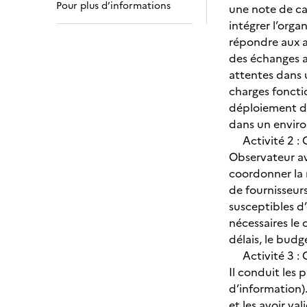
Pour plus d’informations
une note de cad
intégrer l’orga
répondre aux a
des échanges av
attentes dans u
charges fonctio
déploiement de 
dans un enviro
Activité 2 : C
Observateur av
coordonner la r
de fournisseurs
susceptibles d’
nécessaires le 
délais, le budg
Activité 3 : O
Il conduit les
d’information).
et les avoir va