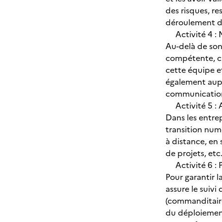
des risques, re
déroulement du 
Activité 4 : M
Au-delà de son
compétente, ca
cette équipe e
également aupr
communication,
Activité 5 : A
Dans les entre
transition num
à distance, en
de projets, etc
Activité 6 : P
Pour garantir la
assure le suiv
(commanditaires
du déploiemen