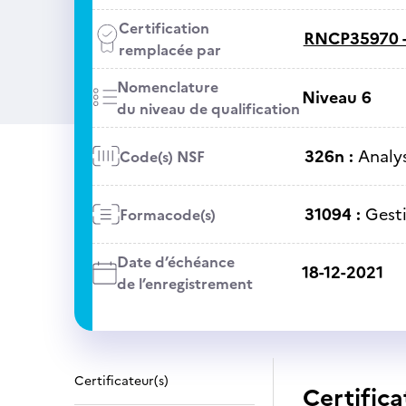
Certification
RNCP35970 
remplacée par
Nomenclature
Niveau 6
du niveau de qualification
326n :
Analy
Code(s) NSF
31094 :
Gest
Formacode(s)
Date d’échéance
18-12-2021
de l’enregistrement
Certificateur(s)
Certifica