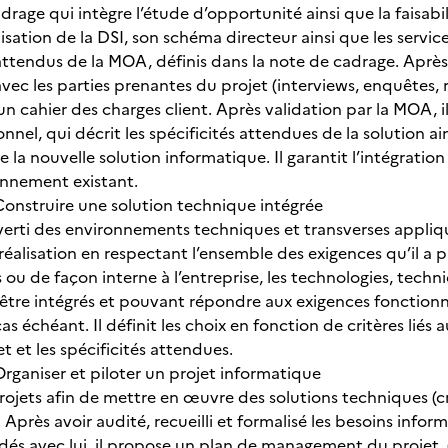
rage qui intègre l’étude d’opportunité ainsi que la faisabil
nisation de la DSI, son schéma directeur ainsi que les servic
ttendus de la MOA, définis dans la note de cadrage. Aprè
ec les parties prenantes du projet (interviews, enquêtes, réu
n cahier des charges client. Après validation par la MOA, il
nnel, qui décrit les spécificités attendues de la solution a
la nouvelle solution informatique. Il garantit l’intégration 
nnement existant.
onstruire une solution technique intégrée
erti des environnements techniques et transverses appliqué
éalisation en respectant l’ensemble des exigences qu’il a p
 ou de façon interne à l’entreprise, les technologies, tech
être intégrés et pouvant répondre aux exigences fonctionnel
cas échéant. Il définit les choix en fonction de critères li
et et les spécificités attendues.
rganiser et piloter un projet informatique
 projets afin de mettre en œuvre des solutions techniques (
 Après avoir audité, recueilli et formalisé les besoins info
lidés avec lui, il propose un plan de management du projet 