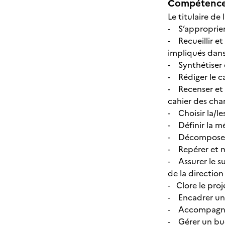
Compétences
Le titulaire de 
- S’approprier 
- Recueillir e
impliqués dans
- Synthétiser 
- Rédiger le c
- Recenser et 
cahier des cha
- Choisir la/le
- Définir la m
- Décomposer le
- Repérer et me
- Assurer le su
de la direction
- Clore le proj
- Encadrer un
- Accompagner
- Gérer un bu