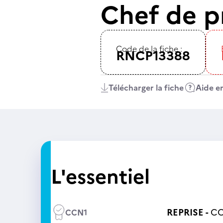
Chef de p
Code de la fiche :
RNCP13388
Télécharger la fiche
Aide en
L'essentiel
REPRISE -
CC
CCN1