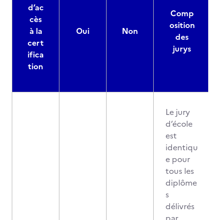
d’ac
Comp
cès
osition
à la
Oui
Non
des
cert
jurys
ifica
tion
Le jury
d’école
est
identiqu
e pour
tous les
diplôme
s
délivrés
par