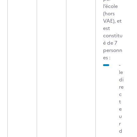
l’école
(hors
VAE), et
est
constitu
é de 7
personn
es :
-
le
di
re
c
t
e
u
r
d