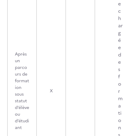
e
c
h
ar
g
é
e
Après
d
un
e
parco
s
urs de
f
format
o
ion
r
X
sous
m
statut
a
d’élève
ti
ou
o
d’étudi
n
ant
s