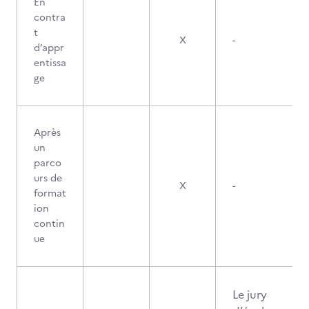
En
contra
t
X
-
d’appr
entissa
ge
Après
un
parco
urs de
X
-
format
ion
contin
ue
Le jury