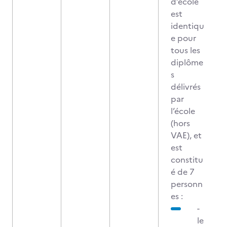
d’école
est
identiqu
e pour
tous les
diplôme
s
délivrés
par
l’école
(hors
VAE), et
est
constitu
é de 7
personn
es :
-
le