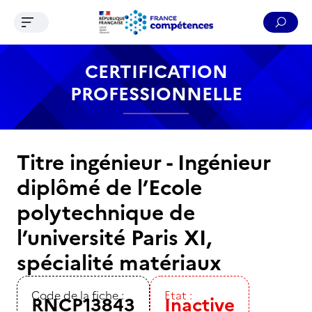
Ouvrir le menu de navigation
Reche
Contenu
Recherche
Menu
Pied de page
CERTIFICATION
PROFESSIONNELLE
Titre ingénieur - Ingénieur
diplômé de l’Ecole
polytechnique de
l’université Paris XI,
spécialité matériaux
Code de la fiche :
Etat :
RNCP13843
Inactive