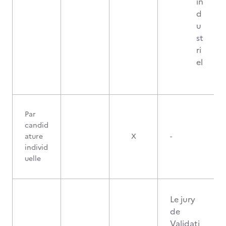
in
d
u
st
ri
el
Par
candid
ature
X
-
individ
uelle
Le jury
de
Validati