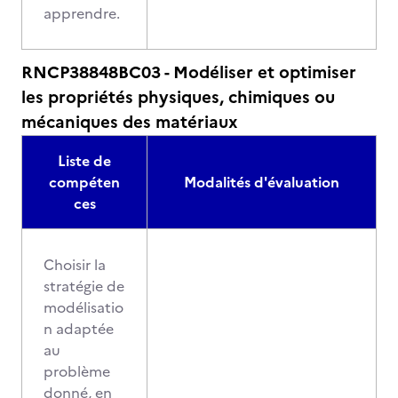
apprendre.
RNCP38848BC03 - Modéliser et optimiser
les propriétés physiques, chimiques ou
mécaniques des matériaux
Liste de
compéten
Modalités d'évaluation
ces
Choisir la
stratégie de
modélisatio
n adaptée
au
problème
donné, en