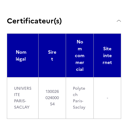
Certificateur(s)
No
m
Site
Nom
Sire
com
inte
légal
t
mer
rnet
cial
UNIVERS
Polyte
130026
ITE
ch
024000
-
PARIS-
Paris-
54
SACLAY
Saclay