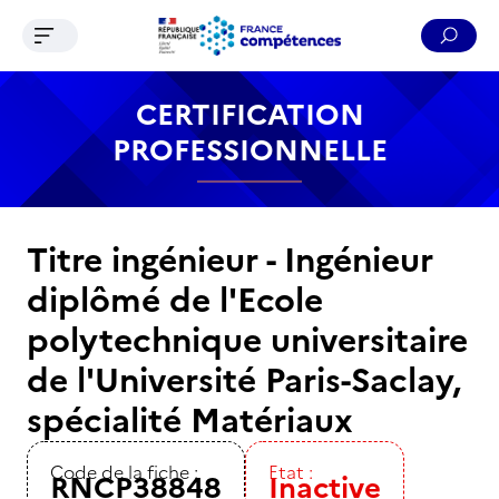
Ouvrir le menu de navigation
Reche
Contenu
Recherche
Menu
Pied de page
CERTIFICATION
PROFESSIONNELLE
Titre ingénieur - Ingénieur
diplômé de l'Ecole
polytechnique universitaire
de l'Université Paris-Saclay,
spécialité Matériaux
Code de la fiche :
Etat :
RNCP38848
Inactive