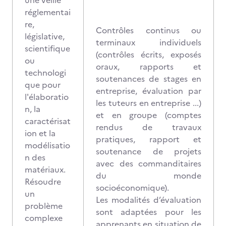
une veille
réglementai
re,
Contrôles continus ou
législative,
terminaux individuels
scientifique
(contrôles écrits, exposés
ou
oraux, rapports et
technologi
soutenances de stages en
que pour
entreprise, évaluation par
l'élaboratio
les tuteurs en entreprise ...)
n, la
et en groupe (comptes
caractérisat
rendus de travaux
ion et la
pratiques, rapport et
modélisatio
soutenance de projets
n des
avec des commanditaires
matériaux.
du monde
Résoudre
socioéconomique).
un
Les modalités d’évaluation
problème
sont adaptées pour les
complexe
apprenants en situation de