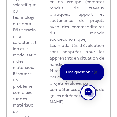
et en groupe (comptes
scientifique
rendus de travaux
ou
pratiques, rapport et
technologi
soutenance de projets
que pour
avec des commanditaires
l'élaboratio
du monde
n, la
socioéconomique).
caractérisat
Les modalités d’évaluation
ion et la
sont adaptées pour les
modélisatio
apprenants en situation de
n des
handicap
matériaux.
Mises en situation lors de
Une question ?
Résoudre
périodes en entreprise et
un
projets évaluées par
problème
compétences au travers de
complexe
grilles critériées (échelle
sur des
NAME)
matériaux
ou