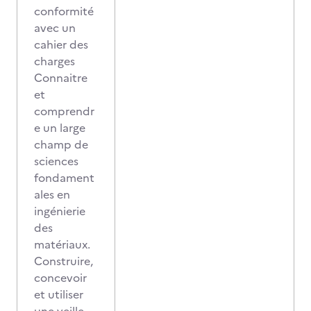
conformité
avec un
cahier des
charges
Connaitre
et
comprendr
e un large
champ de
sciences
fondament
ales en
ingénierie
des
matériaux.
Construire,
concevoir
et utiliser