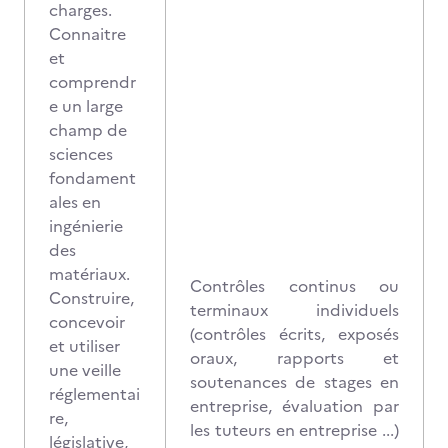
charges.
Connaitre
et
comprendr
e un large
champ de
sciences
fondament
ales en
ingénierie
des
matériaux.
Contrôles continus ou
Construire,
terminaux individuels
concevoir
(contrôles écrits, exposés
et utiliser
oraux, rapports et
une veille
soutenances de stages en
réglementai
entreprise, évaluation par
re,
les tuteurs en entreprise ...)
législative,