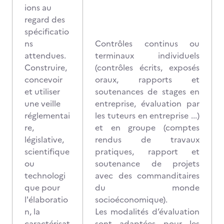
ions au
regard des
spécificatio
ns
Contrôles continus ou
attendues.
terminaux individuels
Construire,
(contrôles écrits, exposés
concevoir
oraux, rapports et
et utiliser
soutenances de stages en
une veille
entreprise, évaluation par
réglementai
les tuteurs en entreprise ...)
re,
et en groupe (comptes
législative,
rendus de travaux
scientifique
pratiques, rapport et
ou
soutenance de projets
technologi
avec des commanditaires
que pour
du monde
l'élaboratio
socioéconomique).
n, la
Les modalités d’évaluation
caractérisat
sont adaptées pour les