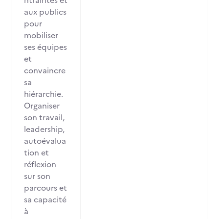
ntraintes et
aux publics
pour
mobiliser
ses équipes
et
convaincre
sa
hiérarchie.
Organiser
son travail,
leadership,
autoévalua
tion et
réflexion
sur son
parcours et
sa capacité
à